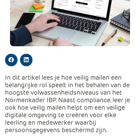
m
e
r
c
e
.
C
a
r
Facebook
LinkedIn
t
In dit artikel lees je hoe veilig mailen een
.
belangrijke rol speelt in het behalen van de
C
hoogste volwassenheidsniveaus van het
a
Normenkader IBP. Naast compliance, leer je
r
ook hoe veilig mailen helpt om een veilige
t
digitale omgeving te creëren voor elke
T
leerling en medewerker waarbij
i
persoonsgegevens beschermd zijn.
t
l