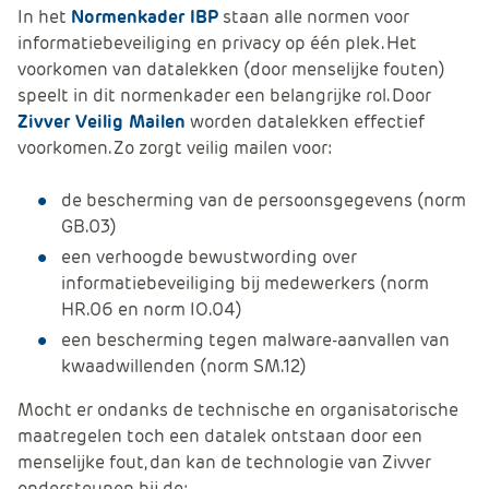
e
In het
Normenkader IBP
staan alle normen voor
informatiebeveiliging en privacy op één plek. Het
voorkomen van datalekken (door menselijke fouten)
speelt in dit normenkader een belangrijke rol. Door
Zivver Veilig Mailen
worden datalekken effectief
voorkomen. Zo zorgt veilig mailen voor:
de bescherming van de persoonsgegevens (norm
GB.03)
een verhoogde bewustwording over
informatiebeveiliging bij medewerkers (norm
HR.06 en norm IO.04)
een bescherming tegen malware-aanvallen van
kwaadwillenden (norm SM.12)
Mocht er ondanks de technische en organisatorische
maatregelen toch een datalek ontstaan door een
menselijke fout, dan kan de technologie van Zivver
ondersteunen bij de: