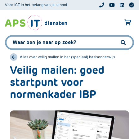
A
Voor ICT in het belang van je school
APS.Features.So
APS.Featur
Spoti
P
S
A
.
p
S
s
Zoeken:
k
.
Zoeke
i
F
p
Alles over veilig mailen in het (speciaal) basisonderwijs
e
L
Veilig mailen: goed
a
i
t
startpunt voor
n
u
k
r
normenkader IBP
T
e
e
s
x
.
t
C
o
m