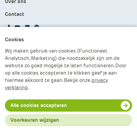
Over ons
Contact
APS.Features.Social.YoutubeText
APS.Features.Social.LinkedInText
Spotify
Cookies
Cookies beheren
Wij maken gebruik van cookies (Functioneel,
Analytisch, Marketing) die noodzakelijk zijn om de
Cookie verklaring
website zo goed mogelijk te laten functioneren. Door
op alle cookies accepteren te klikken geef je aan
Algemene voorwaarden
hiermee akkoord te gaan. Bekijk onze
privacy
verklaring
.
Disclaimer & Privacy
© 2026 APS IT-diensten - Alle rechten voorbehouden
Alle cookies accepteren
Voorkeuren wijzigen
Menu