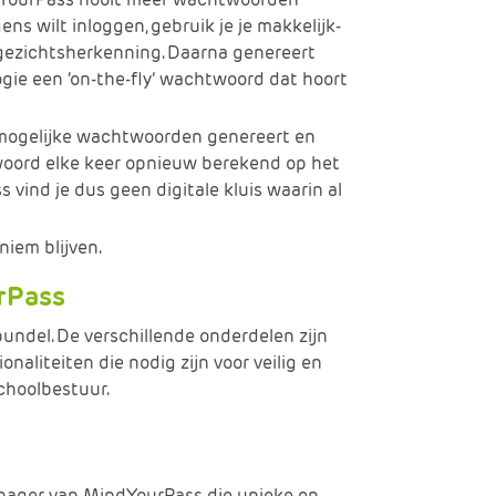
ns wilt inloggen, gebruik je je makkelijk-
gezichtsherkenning. Daarna genereert
ie een ‘on-the-fly’ wachtwoord dat hoort
-mogelijke wachtwoorden genereert en
oord elke keer opnieuw berekend op het
 vind je dus geen digitale kluis waarin al
oniem blijven.
rPass
bundel. De verschillende onderdelen zijn
ionaliteiten die nodig zijn voor veilig en
choolbestuur.
ger van MindYourPass die unieke en