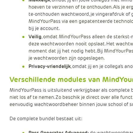
hoeven te verzinnen of te onthouden. Als je erge
te-onthouden wachtwoord, je vingerafdruk of 
MindYourPass via een gepatenteerde technolog
bij je account.
Veilig
, omdat MindYourPass alleen de sterkst
deze wachtwoorden nooit opslaat. Het wachtw
moment dat jij het nodig hebt. Bij MindYourPass
je wachtwoorden zijn opgeslagen.
Privacy-vriendelijk
, omdat jij en je collega’s an
Verschillende modules van MindYou
MindYourPass is uitsluitend verkrijgbaar als complete 
niet los af te nemen. Zo beschik je direct over alle funct
eenvoudig wachtwoordbeheer binnen jouw school of s
De complete bundel bestaat uit:
Pass Generator Advanced:
de wachtwoordmana