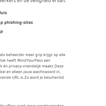
erkers en de veiligheid ervan.
Data en analyse
luis
Beheren van de Microsoft Cloud
 phishing-sites
BP
Digitaal ondertekenen
Werkprocessen automatiseren
ls beheerder meer grip krijgt op alle
n. Ook heeft MindYourPass een
 én privacy-vriendelijk maakt. Deze
kel en alleen jouw wachtwoord in,
orende URL is. Zo word je beschermd
indYourPass nooit meer wachtwoorden