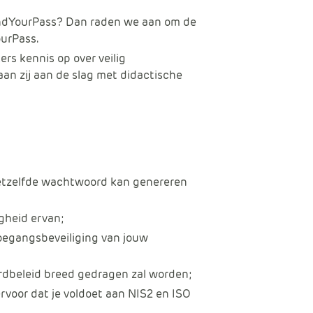
MindYourPass? Dan raden we aan om de
urPass.
rs kennis op over veilig
n zij aan de slag met didactische
?
hetzelfde wachtwoord kan genereren
igheid ervan;
toegangsbeveiliging van jouw
ordbeleid breed gedragen zal worden;
rvoor dat je voldoet aan NIS2 en ISO