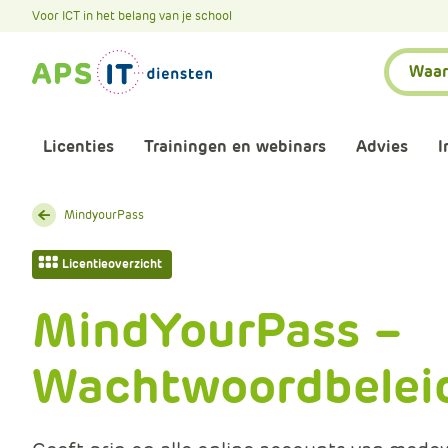
A
Voor ICT in het belang van je school
P
Zoeken:
S
.
S
k
Licenties
Trainingen en webinars
Advies
I
i
p
L
Aankomende webinars
Infor
MindyourPass
i
n
Webinars terugkijken
Bewu
Licentieoverzicht
k
T
MindYourPass –
Trainingen
Micr
e
x
Wachtwoordbelei
Bijeenkomsten
Onze 
t
Maatwerk
Onze 