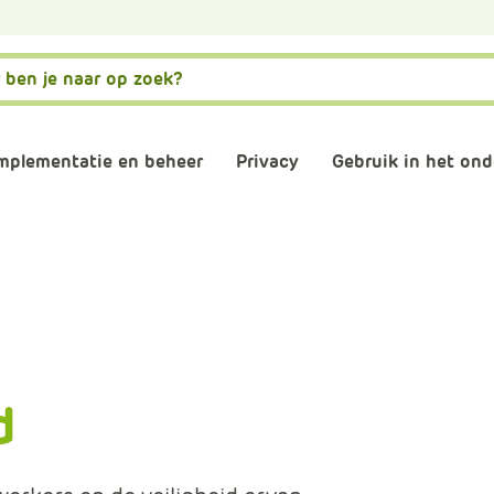
mplementatie en beheer
Privacy
Gebruik in het ond
matiebeveiliging
Governance, risk en compliance
AVG naleven
AI
stwording privacy
Normenkader IBP
Verwerkersovereenkom
Digitale gel
osoft 365 omgeving
Informatiebeveiliging
Digitaal en 
d
consultants
Back-up
Plannen en 
schooladviseurs
Veilig mailen
Vergaderen