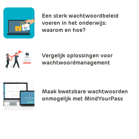
m
Klachtenformulier
e
Een sterk wachtwoordbeleid
r
voeren in het onderwijs:
c
Nieuwsbrieven
waarom en hoe?
e
.
Over ons
C
a
Vergelijk oplossingen voor
BIC-netwerk
r
wachtwoordmanagement
t
.
C
Maak kwetsbare wachtwoorden
a
onmogelijk met MindYourPass
r
t
T
i
t
l