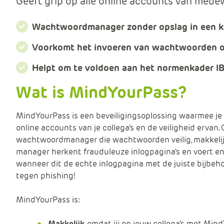
Geeft grip op alle online accounts van medew
Wachtwoordmanager zonder opslag in een k
Voorkomt het invoeren van wachtwoorden op
Helpt om te voldoen aan het normenkader I
Wat is MindYourPass?
MindYourPass is een beveiligingsoplossing waarmee je a
online accounts van je collega’s en de veiligheid erva
wachtwoordmanager die wachtwoorden veilig, makkelijk
manager herkent frauduleuze inlogpagina's en voert en
wanneer dit de echte inlogpagina met de juiste bijbeh
tegen phishing!
MindYourPass is:
Makkelijk
, omdat jij en jouw collega’s met M