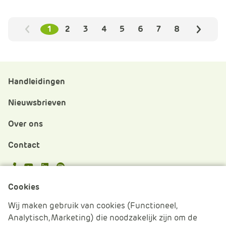
1
2
3
4
5
6
7
8
Vorige
Volgen
Handleidingen
Nieuwsbrieven
Over ons
Contact
APS.Features.Social.YoutubeText
APS.Features.Social.LinkedInText
Spotify
Cookies
Cookies beheren
Wij maken gebruik van cookies (Functioneel,
Analytisch, Marketing) die noodzakelijk zijn om de
Cookie verklaring