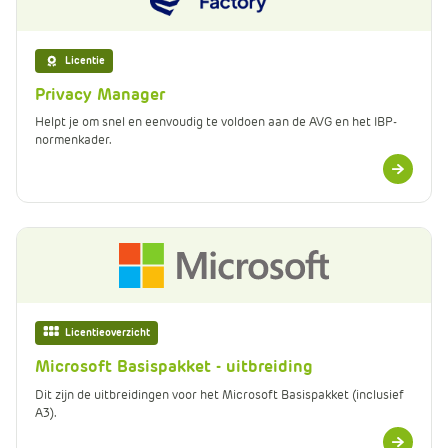
m
e
r
Licentie
c
Privacy Manager
e
Helpt je om snel en eenvoudig te voldoen aan de AVG en het IBP-
.
normenkader.
C
Meer
a
informatie
r
t
.
C
a
r
Licentieoverzicht
t
Microsoft Basispakket - uitbreiding
T
i
Dit zijn de uitbreidingen voor het Microsoft Basispakket (inclusief
t
A3).
Meer
l