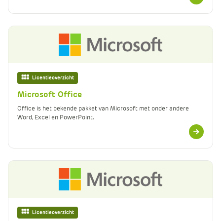
informatie
e
Licentieoverzicht
Microsoft Office
Office is het bekende pakket van Microsoft met onder andere
Word, Excel en PowerPoint.
Meer
informatie
Licentieoverzicht