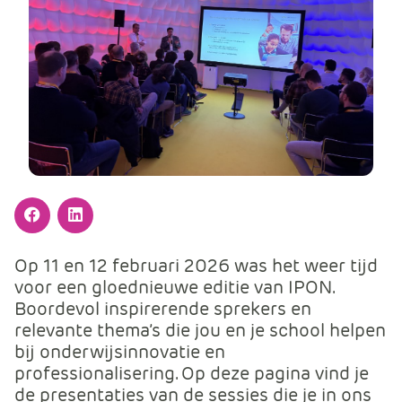
m
e
r
c
e
.
C
a
r
t
.
Facebook
LinkedIn
C
Op 11 en 12 februari 2026 was het weer tijd
a
voor een gloednieuwe editie van IPON.
r
Boordevol inspirerende sprekers en
t
relevante thema’s die jou en je school helpen
T
bij onderwijsinnovatie en
i
professionalisering. Op deze pagina vind je
t
de presentaties van de sessies die je in ons
l