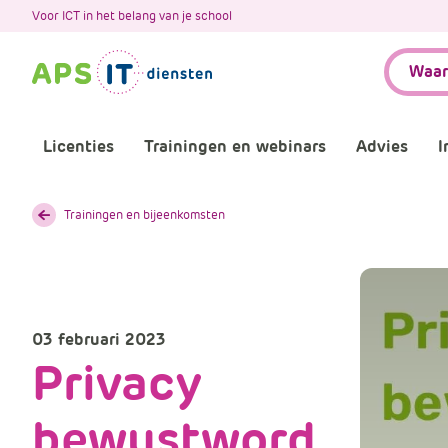
A
Voor ICT in het belang van je school
P
Zoeken:
S
.
S
k
Licenties
Trainingen en webinars
Advies
I
i
p
L
Aankomende webinars
Infor
Trainingen en bijeenkomsten
i
n
Webinars terugkijken
Bewu
k
T
Trainingen
Micr
e
03 februari 2023
x
Privacy
Bijeenkomsten
Onze 
t
bewustword
Maatwerk
Onze 