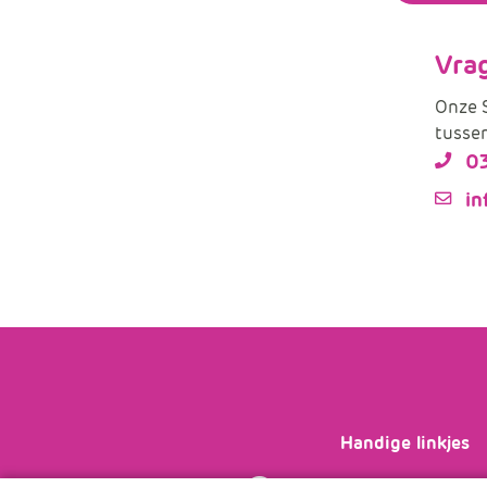
Vra
Onze S
tussen
0
in
Handige linkjes