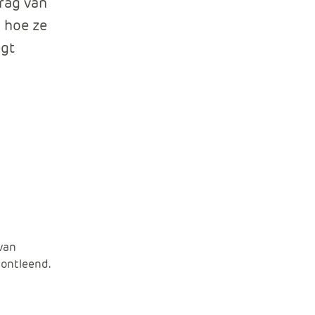
drag van
e
 hoe ze
egt
 van
ontleend.