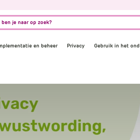
mplementatie en beheer
Privacy
Gebruik in het ond
matiebeveiliging
Governance, risk en compliance
AVG naleven
AI
stwording privacy
Normenkader IBP
Verwerkersovereenkom
Digitale gel
osoft 365 omgeving
Informatiebeveiliging
Digitaal en 
consultants
Back-up
Plannen en 
schooladviseurs
Veilig mailen
Vergaderen