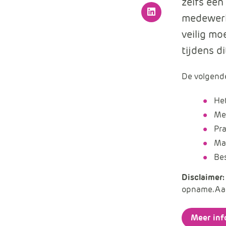
zelfs een
medewerke
LinkedIn
veilig mo
tijdens di
De volgend
He
Me
Pr
Ma
Bes
Disclaimer:
opname. Aa
Meer inf