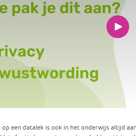
Data en analyse
Beheren van de Microsoft Cloud
Spee
de
Digitaal ondertekenen
video
Werkprocessen automatiseren
af
o op een datalek is ook in het onderwijs altijd aa