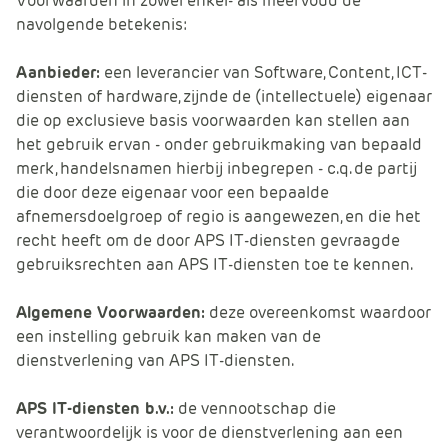
Voorwaarden in zowel enkel- als meervoud de
e
navolgende betekenis:
Aanbieder:
een leverancier van Software, Content, ICT-
diensten of hardware, zijnde de (intellectuele) eigenaar
die op exclusieve basis voorwaarden kan stellen aan
het gebruik ervan - onder gebruikmaking van bepaald
merk, handelsnamen hierbij inbegrepen - c.q. de partij
die door deze eigenaar voor een bepaalde
afnemersdoelgroep of regio is aangewezen, en die het
recht heeft om de door APS IT-diensten gevraagde
gebruiksrechten aan APS IT-diensten toe te kennen.
Algemene Voorwaarden:
deze overeenkomst waardoor
een instelling gebruik kan maken van de
dienstverlening van APS IT-diensten.
APS IT-diensten b.v.:
de vennootschap die
verantwoordelijk is voor de dienstverlening aan een