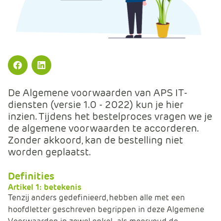
m
e
r
c
e
.
Facebook
LinkedIn
C
a
De Algemene voorwaarden van APS IT-
r
diensten (versie 1.0 - 2022) kun je hier
t
inzien. Tijdens het bestelproces vragen we je
.
de algemene voorwaarden te accorderen.
C
Zonder akkoord, kan de bestelling niet
a
worden geplaatst.
r
t
Definities
T
Artikel 1: betekenis
i
Tenzij anders gedefinieerd, hebben alle met een
t
hoofdletter geschreven begrippen in deze Algemene
l