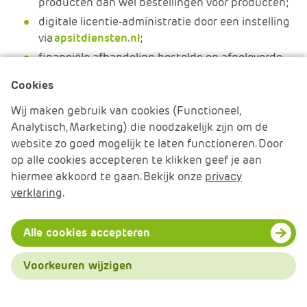
producten dan wel bestellingen voor producten;
digitale licentie-administratie door een instelling
via
apsitdiensten.nl
;
financiële afhandeling bestelde en afgeleverde
producten en de daarbij horende licentie-
Cookies
overeenkomsten;
online rapportage aan een instelling van de
Wij maken gebruik van cookies (Functioneel,
aantallen in gebruik zijnde licenties voor
Analytisch, Marketing) die noodzakelijk zijn om de
software en content door een instelling
website zo goed mogelijk te laten functioneren. Door
via
apsitdiensten.nl
;
op alle cookies accepteren te klikken geef je aan
hiermee akkoord te gaan. Bekijk onze
privacy
online rapportage aan een aanbieder van de
verklaring
.
aantallen in gebruik zijnde licenties voor
software en content door een instelling
via
apsitdiensten.nl
;
Alle cookies accepteren
wijzigingen in de verwerkersovereenkomst voor
software en content door aanbieder monitoren,
Voorkeuren wijzigen
bespreken en inzichtelijk maken voor een
Menu
instelling;