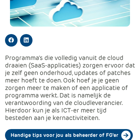
m
e
r
c
e
.
Facebook
LinkedIn
C
a
Programma’s die volledig vanuit de cloud
r
draaien (SaaS-applicaties) zorgen ervoor dat
t
je zelf geen onderhoud, updates of patches
.
meer hoeft te doen. Ook hoef je je geen
C
zorgen meer te maken of een applicatie of
a
programma werkt. Dat is namelijk de
r
verantwoording van de cloudleverancier.
t
Hierdoor kun je als ICT-er meer tijd
T
besteden aan je kernactiviteiten.
i
t
Handige tips voor jou als beheerder of FG'er
l