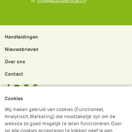
of
info@apsitdiensten.nl
Handleidingen
Nieuwsbrieven
Over ons
Contact
APS.Features.Social.YoutubeText
APS.Features.Social.LinkedInText
Spotify
Cookies
Cookies beheren
Wij maken gebruik van cookies (Functioneel,
Analytisch, Marketing) die noodzakelijk zijn om de
Cookie verklaring
website zo goed mogelijk te laten functioneren. Door
op alle cookies accepteren te klikken geef je aan