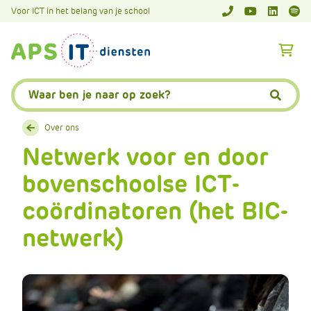
A
Voor ICT in het belang van je school
APS.Features.So
APS.Featur
Spoti
P
S
A
.
p
S
s
Zoeken:
k
.
Zoeke
i
F
p
Over ons
e
L
Netwerk voor en door
a
i
t
bovenschoolse ICT-
n
u
k
r
coördinatoren (het BIC-
T
e
e
netwerk)
s
x
.
t
C
o
m