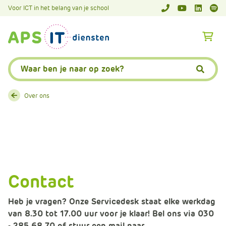
A
Voor ICT in het belang van je school
APS.Features.So
APS.Featur
Spoti
P
S
A
.
p
S
s
Zoeken:
k
.
Zoeke
i
F
p
e
Over ons
L
a
i
t
n
u
k
r
T
e
e
s
Contact
x
.
t
C
Heb je vragen? Onze Servicedesk staat elke werkdag
o
van 8.30 tot 17.00 uur voor je klaar! Bel ons via 030
m
- 285 68 70 of stuur een mail naar