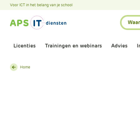
A
Voor ICT in het belang van je school
P
Zoeken:
S
.
S
k
Licenties
Trainingen en webinars
Advies
I
i
p
L
Aankomende webinars
Infor
Home
i
n
Webinars terugkijken
Bewu
k
T
Trainingen
Micr
e
x
Bijeenkomsten
Onze 
t
Maatwerk
Onze 