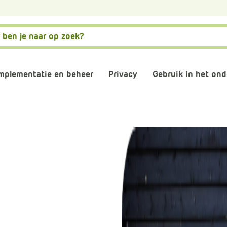
mplementatie en beheer
Privacy
Gebruik in het ond
matiebeveiliging
Governance, risk en compliance
AVG naleven
AI
stwording privacy
Normenkader IBP
Verwerkersovereenkom
Digitale gel
osoft 365 omgeving
Informatiebeveiliging
Digitaal en 
consultants
Back-up
Plannen en 
schooladviseurs
Veilig mailen
Vergaderen