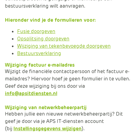
m
bestuursverklaring wilt aanvragen.
e
r
Hieronder vind je de formulieren voor:
c
Fusie doorgeven
e
Opsplitsing doorgeven
.
Wijziging van tekenbevoegde doorgeven
C
Bestuursverklaring
a
r
Wijziging factuur e-mailadres
t
Wijzigt de financiële contactpersoon of het factuur e-
.
mailadres? Hiervoor hoef je geen formulier in te vullen.
C
Geef deze wijziging bij ons door via
a
info@apsitdiensten.nl
r
t
Wijziging van netwerkbeheerpartij
T
Hebben jullie een nieuwe netwerkbeheerpartij? Dit
i
geef je door via je APS IT-diensten account
t
(bij
Instellingsgegevens wijzigen
).
l