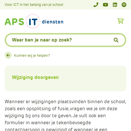
A
Voor ICT in het belang van je school
APS.Features.So
APS.Featur
Spoti
P
S
A
.
p
S
s
Zoeken:
k
.
Zoeke
i
F
p
e
Kunnen wij je helpen?
L
a
i
t
n
u
Wijziging doorgeven
k
r
T
e
e
s
Wanneer er wijzigingen plaatsvinden binnen de school,
x
.
zoals een opsplitsing of fusie, vragen we je om deze
t
C
wijziging bij ons door te geven. Je vult ook een
o
formulier in wanneer je tekenbevoegde
m
contactpersoon is gewijzigd of wanneer je een