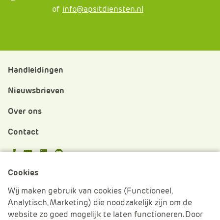
of
info@apsitdiensten.nl
Handleidingen
Nieuwsbrieven
Over ons
Contact
APS.Features.Social.YoutubeText
APS.Features.Social.LinkedInText
Spotify
Cookies
Cookies beheren
Wij maken gebruik van cookies (Functioneel,
Analytisch, Marketing) die noodzakelijk zijn om de
Cookie verklaring
website zo goed mogelijk te laten functioneren. Door