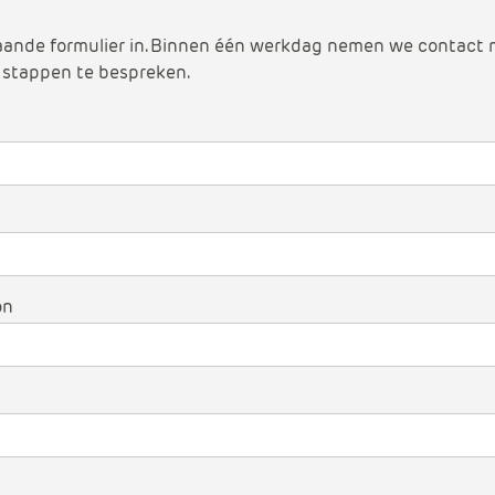
Data en analyse
aande formulier in. Binnen één werkdag nemen we contact 
 stappen te bespreken.
Beheren van de Microsoft Cloud
Digitaal ondertekenen
Werkprocessen automatiseren
on