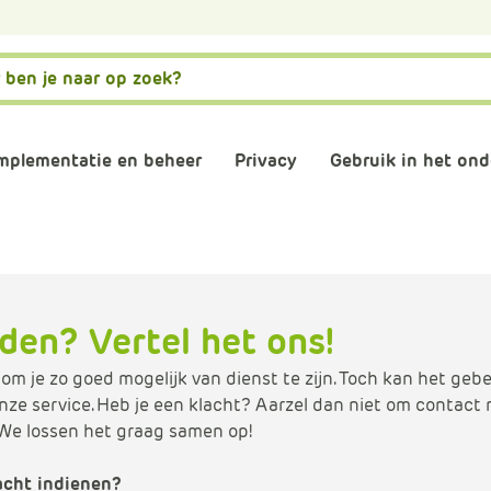
mplementatie en beheer
Privacy
Gebruik in het ond
matiebeveiliging
Governance, risk en compliance
AVG naleven
AI
stwording privacy
Normenkader IBP
Verwerkersovereenkom
Digitale gel
den? Vertel het ons!
osoft 365 omgeving
Informatiebeveiliging
Digitaal en 
 om je zo goed mogelijk van dienst te zijn. Toch kan het gebe
ze service. Heb je een klacht? Aarzel dan niet om contact
consultants
Back-up
Plannen en 
 We lossen het graag samen op!
schooladviseurs
Veilig mailen
Vergaderen
lacht indienen?