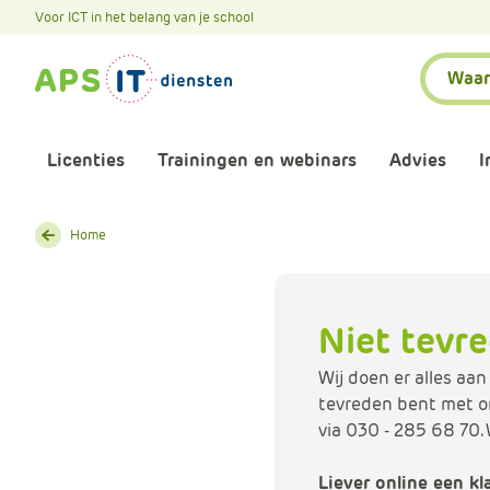
A
Voor ICT in het belang van je school
P
Zoeken:
S
.
S
k
Licenties
Trainingen en webinars
Advies
I
i
p
L
Aankomende webinars
Infor
Home
i
n
Webinars terugkijken
Bewu
k
Niet tevre
T
Trainingen
Micr
e
Wij doen er alles aan
x
tevreden bent met on
Bijeenkomsten
Onze 
t
via 030 - 285 68 70.
Maatwerk
Onze 
Liever online een k