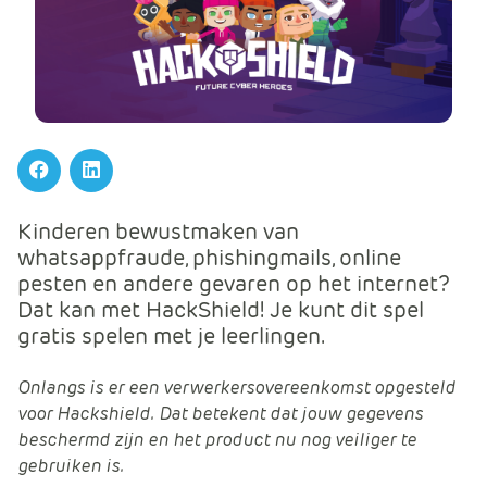
m
e
r
c
e
.
C
Facebook
LinkedIn
a
r
Kinderen bewustmaken van
t
whatsappfraude, phishingmails, online
.
pesten en andere gevaren op het internet?
C
Dat kan met HackShield! Je kunt dit spel
a
gratis spelen met je leerlingen.
r
t
Onlangs is er een verwerkersovereenkomst opgesteld
T
voor Hackshield. Dat betekent dat jouw gegevens
i
beschermd zijn en het product nu nog veiliger te
t
gebruiken is.
l