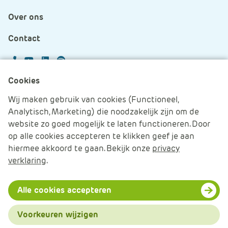
Over ons
Contact
APS.Features.Social.YoutubeText
APS.Features.Social.LinkedInText
Spotify
Cookies
Cookies beheren
Wij maken gebruik van cookies (Functioneel,
Analytisch, Marketing) die noodzakelijk zijn om de
Cookie verklaring
website zo goed mogelijk te laten functioneren. Door
op alle cookies accepteren te klikken geef je aan
Algemene voorwaarden
hiermee akkoord te gaan. Bekijk onze
privacy
verklaring
.
Disclaimer & Privacy
© 2026 APS IT-diensten - Alle rechten voorbehouden
Alle cookies accepteren
Voorkeuren wijzigen
Menu