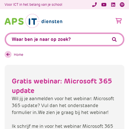
A
Voor ICT in het belang van je school
APS.Features.So
APS.Featur
Spoti
P
S
A
.
p
S
s
Zoeken:
k
.
Zoeke
i
F
p
e
Home
L
a
i
t
n
u
Gratis webinar: Microsoft 365
k
r
T
update
e
e
s
Wil jij je aanmelden voor het webinar: Microsoft
x
.
365 update? Vul dan het onderstaande
t
C
formulier in. We zien je graag bij het webinar!
o
m
Ik schrijf me in voor het webinar Microsoft 365