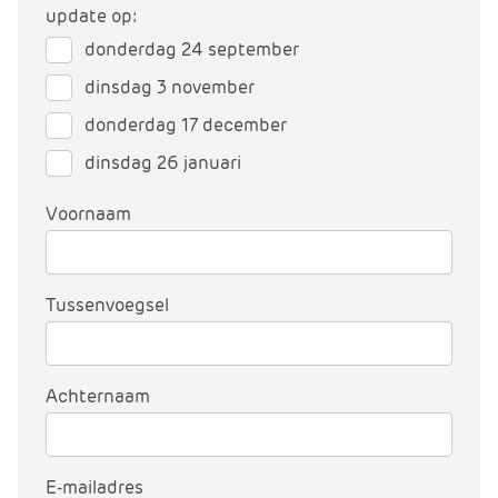
m
update op:
e
donderdag 24 september
r
dinsdag 3 november
c
e
donderdag 17 december
.
dinsdag 26 januari
C
a
Voornaam
r
t
.
C
Tussenvoegsel
a
r
t
Achternaam
T
i
t
E-mailadres
l