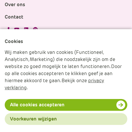
Over ons
Contact
APS.Features.Social.YoutubeText
APS.Features.Social.LinkedInText
Spotify
Cookies
Cookies beheren
Wij maken gebruik van cookies (Functioneel,
Analytisch, Marketing) die noodzakelijk zijn om de
Cookie verklaring
website zo goed mogelijk te laten functioneren. Door
op alle cookies accepteren te klikken geef je aan
Algemene voorwaarden
hiermee akkoord te gaan. Bekijk onze
privacy
verklaring
.
Disclaimer & Privacy
© 2026 APS IT-diensten - Alle rechten voorbehouden
Alle cookies accepteren
Voorkeuren wijzigen
Menu