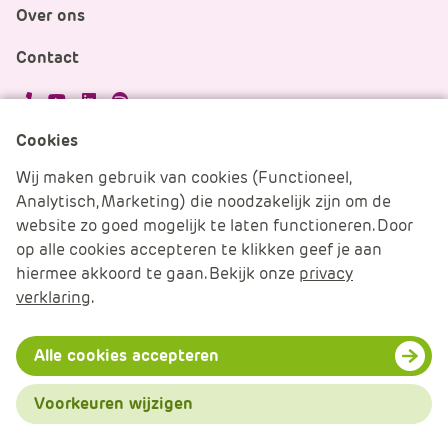
Over ons
Contact
APS.Features.Social.YoutubeText
APS.Features.Social.LinkedInText
Spotify
Cookies
Cookies beheren
Wij maken gebruik van cookies (Functioneel,
Analytisch, Marketing) die noodzakelijk zijn om de
Cookie verklaring
website zo goed mogelijk te laten functioneren. Door
op alle cookies accepteren te klikken geef je aan
Algemene voorwaarden
hiermee akkoord te gaan. Bekijk onze
privacy
verklaring
.
Disclaimer & Privacy
© 2026 APS IT-diensten - Alle rechten voorbehouden
Alle cookies accepteren
Voorkeuren wijzigen
Menu