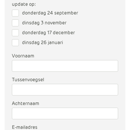
m
update op:
e
donderdag 24 september
r
dinsdag 3 november
c
e
donderdag 17 december
.
dinsdag 26 januari
C
a
Voornaam
r
t
.
C
Tussenvoegsel
a
r
t
Achternaam
T
i
t
E-mailadres
l