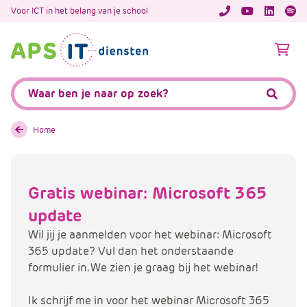
A
Voor ICT in het belang van je school
APS.Features.So
APS.Featur
Spoti
P
S
A
.
p
S
s
Zoeken:
k
.
Zoeke
i
F
p
e
Home
L
a
i
t
n
u
Gratis webinar: Microsoft 365
k
r
T
update
e
e
s
Wil jij je aanmelden voor het webinar: Microsoft
x
.
365 update? Vul dan het onderstaande
t
C
formulier in. We zien je graag bij het webinar!
o
m
Ik schrijf me in voor het webinar Microsoft 365