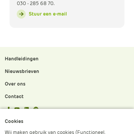
030 - 285 68 70.
Stuur een e-mail
Handleidingen
Nieuwsbrieven
Over ons
Contact
APS.Features.Social.YoutubeText
APS.Features.Social.LinkedInText
Spotify
Cookies
Cookies beheren
Wij maken gebruik van cookies (Functioneel,