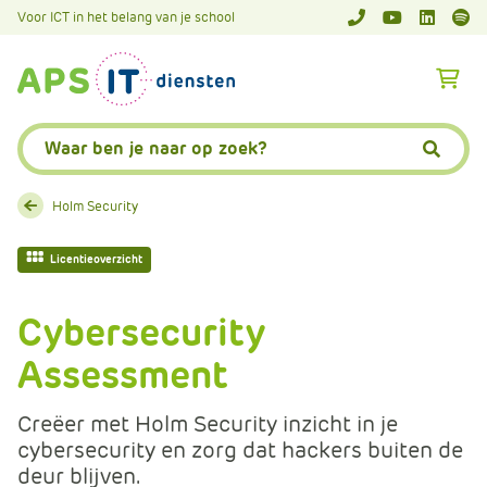
A
Voor ICT in het belang van je school
APS.Features.So
APS.Featur
Spoti
P
S
A
.
p
S
s
Zoeken:
k
.
Zoeke
i
F
p
e
Holm Security
L
a
i
t
Licentieoverzicht
n
u
k
r
Cybersecurity
T
e
e
Assessment
s
x
.
t
C
Creëer met Holm Security inzicht in je
o
cybersecurity en zorg dat hackers buiten de
m
deur blijven.