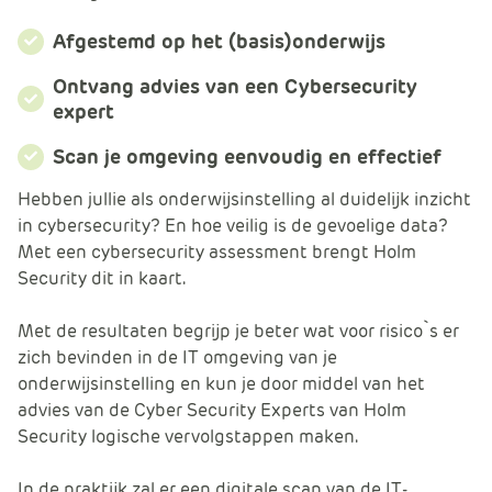
m
e
Afgestemd op het (basis)onderwijs
r
Ontvang advies van een Cybersecurity
c
expert
e
.
Scan je omgeving eenvoudig en effectief
C
a
Hebben jullie als onderwijsinstelling al duidelijk inzicht
r
in cybersecurity? En hoe veilig is de gevoelige data?
t
Met een cybersecurity assessment brengt Holm
.
Security dit in kaart.
C
a
Met de resultaten begrijp je beter wat voor risico`s er
r
zich bevinden in de IT omgeving van je
t
onderwijsinstelling en kun je door middel van het
T
advies van de Cyber Security Experts van Holm
i
Security logische vervolgstappen maken.
t
l
In de praktijk zal er een digitale scan van de IT-