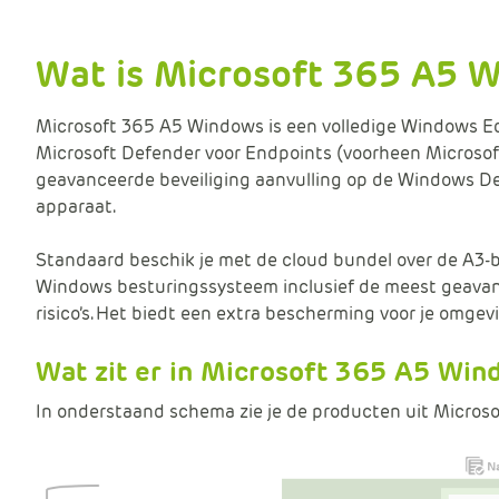
r
e
Wat is Microsoft 365 A5 
k
e
n
Microsoft 365 A5 Windows is een volledige Windows Edu
p
Microsoft Defender voor Endpoints (voorheen Microsof
ri
geavanceerde beveiliging aanvulling op de Windows De
j
apparaat.
s
Standaard beschik je met de cloud bundel over de A3-b
Windows besturingssysteem inclusief de meest geava
risico’s. Het biedt een extra bescherming voor je omgev
Wat zit er in Microsoft 365 A5 Wi
In onderstaand schema zie je de producten uit Micros