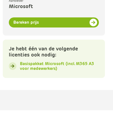
Aanbieder
m
Microsoft
Klachtenformulier
e
r
c
Nieuwsbrieven
Bereken prijs
e
.
Over ons
C
a
BIC-netwerk
Je hebt één van de volgende
r
licenties ook nodig:
t
.
Basispakket Microsoft (incl. M365 A3
C
voor medewerkers)
a
r
t
T
i
t
l