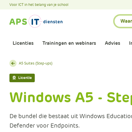
A
Voor ICT in het belang van je school
P
Zoeken:
S
.
S
k
Licenties
Trainingen en webinars
Advies
I
i
p
L
Aankomende webinars
Infor
A5 Suites (Step-ups)
i
n
Webinars terugkijken
Bewu
Licentie
k
T
Windows A5 - Ste
Trainingen
Micr
e
x
Bijeenkomsten
Onze 
t
De bundel die bestaat uit Windows Educatio
Defender voor Endpoints.
Maatwerk
Onze 