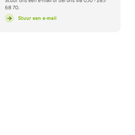
Stuur ons een e-mail of bel ons via 030 - 285
68 70.
Stuur een e-mail