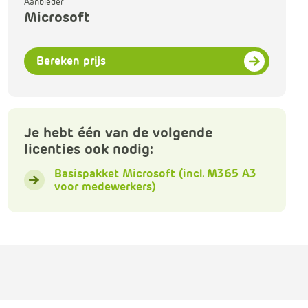
Aanbieder
m
Microsoft
Klachtenformulier
e
r
c
Nieuwsbrieven
Bereken prijs
e
.
Over ons
C
a
BIC-netwerk
Je hebt één van de volgende
r
licenties ook nodig:
t
.
Basispakket Microsoft (incl. M365 A3
C
voor medewerkers)
a
r
t
T
i
t
l