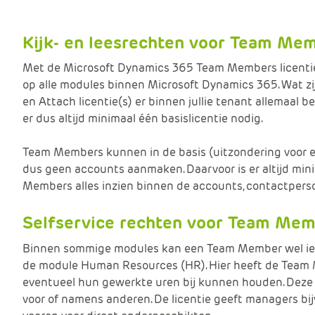
r
e
Kijk- en leesrechten voor Team Me
k
e
Met de Microsoft Dynamics 365 Team Members licentie g
n
op alle modules binnen Microsoft Dynamics 365. Wat zi
p
en Attach licentie(s) er binnen jullie tenant allemaal 
ri
er dus altijd minimaal één basislicentie nodig.
j
s
Team Members kunnen in de basis (uitzondering voor e
dus geen accounts aanmaken. Daarvoor is er altijd min
Members alles inzien binnen de accounts, contactpersone
Selfservice rechten voor Team Me
Binnen sommige modules kan een Team Member wel iets me
de module Human Resources (HR). Hier heeft de Team Me
eventueel hun gewerkte uren bij kunnen houden. Deze re
voor of namens anderen. De licentie geeft managers bij