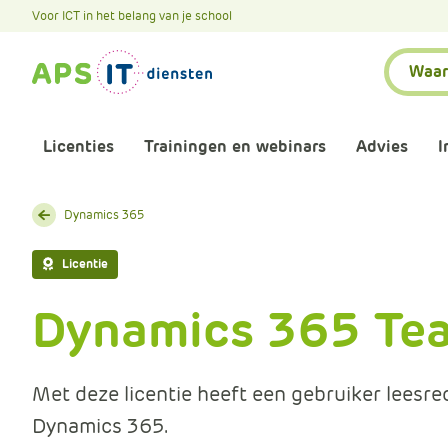
A
Voor ICT in het belang van je school
P
Zoeken:
S
.
S
k
Licenties
Trainingen en webinars
Advies
I
i
p
L
Aankomende webinars
Infor
Dynamics 365
i
n
Webinars terugkijken
Bewu
Licentie
k
T
Dynamics 365 Te
Trainingen
Micr
e
x
Bijeenkomsten
Onze 
t
Met deze licentie heeft een gebruiker leesre
Dynamics 365.
Maatwerk
Onze 