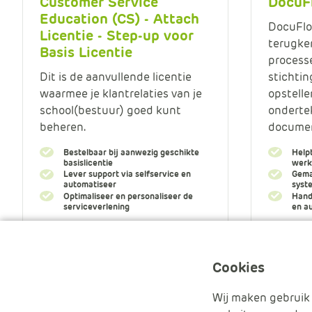
Customer Service
DocuF
Education (CS) - Attach
DocuFlo
Licentie - Step-up voor
terugke
Basis Licentie
processe
Dit is de aanvullende licentie
stichtin
waarmee je klantrelaties van je
opstelle
school(bestuur) goed kunt
onderte
beheren.
documen
Bestelbaar bij aanwezig geschikte
Helpt
basislicentie
werk
Lever support via selfservice en
Gema
automatiseer
syst
Optimaliseer en personaliseer de
Hand
serviceverlening
en a
Meer informatie
Meer 
Cookies
Wij maken gebruik 