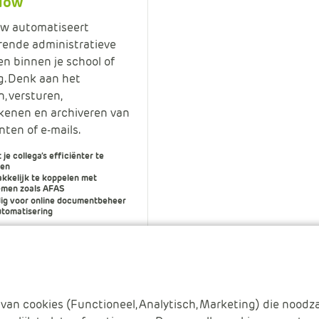
low
w automatiseert
rende administratieve
n binnen je school of
g. Denk aan het
n, versturen,
kenen en archiveren van
ten of e-mails.
 je collega’s efficiënter te
en
kkelijk te koppelen met
emen zoals AFAS
ig voor online documentbeheer
utomatisering
informatie
van cookies (Functioneel, Analytisch, Marketing) die noodza