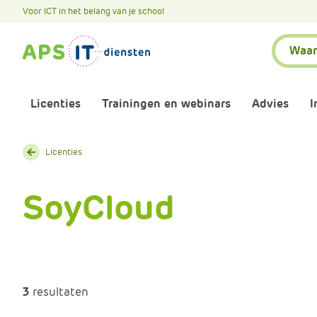
A
Voor ICT in het belang van je school
P
Zoeken:
S
.
S
k
Licenties
Trainingen en webinars
Advies
I
i
p
L
Aankomende webinars
Infor
Licenties
i
n
Webinars terugkijken
Bewu
SoyCloud
k
T
Trainingen
Micr
e
x
Bijeenkomsten
Onze 
t
3
resultaten
Maatwerk
Onze 