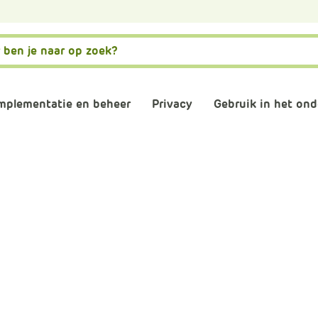
mplementatie en beheer
Privacy
Gebruik in het ond
matiebeveiliging
Governance, risk en compliance
AVG naleven
AI
stwording privacy
Normenkader IBP
Verwerkersovereenkom
Digitale gel
osoft 365 omgeving
Informatiebeveiliging
Digitaal en 
consultants
Back-up
Plannen en 
schooladviseurs
Veilig mailen
Vergaderen