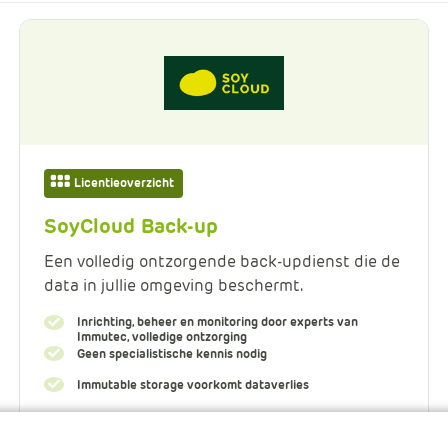
Data en analyse
Beheren van de Microsoft Cloud
Digitaal ondertekenen
Licentieoverzicht
Werkprocessen automatiseren
SoyCloud Back-up
Een volledig ontzorgende back-updienst die de
data in jullie omgeving beschermt.
Inrichting, beheer en monitoring door experts van
Immutec, volledige ontzorging
Geen specialistische kennis nodig
Immutable storage voorkomt dataverlies