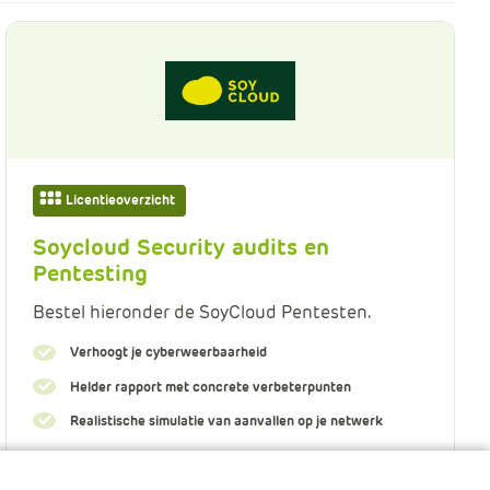
m
Klachtenformulier
e
r
c
Nieuwsbrieven
e
.
Over ons
C
a
Licentieoverzicht
BIC-netwerk
r
t
Soycloud Security audits en
.
Pentesting
C
Bestel hieronder de SoyCloud Pentesten.
a
r
Verhoogt je cyberweerbaarheid
t
Helder rapport met concrete verbeterpunten
T
Realistische simulatie van aanvallen op je netwerk
i
t
l