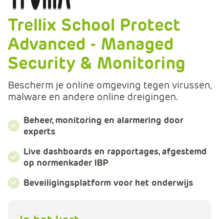
m
e
Trellix School Protect
r
Advanced - Managed
c
e
Security & Monitoring
.
C
Bescherm je online omgeving tegen virussen,
a
malware en andere online dreigingen.
r
t
Beheer, monitoring en alarmering door
.
experts
C
a
Live dashboards en rapportages, afgestemd
r
op normenkader IBP
t
T
Beveiligingsplatform voor het onderwijs
i
t
l