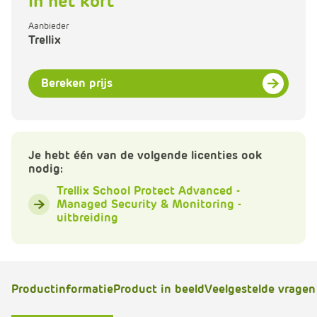
In het kort
e
Aanbieder
Trellix
Bereken prijs
Je hebt één van de volgende licenties ook
nodig:
Trellix School Protect Advanced -
Managed Security & Monitoring -
uitbreiding
Productinformatie
Product in beeld
Veelgestelde vragen