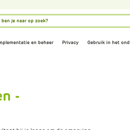
mplementatie en beheer
Privacy
Gebruik in het ond
matiebeveiliging
Governance, risk en compliance
AVG naleven
AI
stwording privacy
Normenkader IBP
Verwerkersovereenkom
Digitale gel
en -
osoft 365 omgeving
Informatiebeveiliging
Digitaal en 
consultants
Back-up
Plannen en 
schooladviseurs
Veilig mailen
Vergaderen