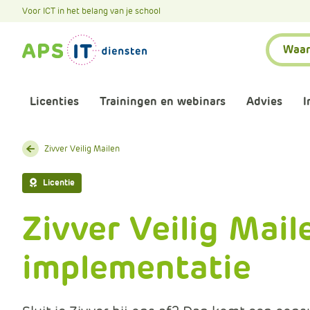
A
Voor ICT in het belang van je school
P
Zoeken:
S
.
S
k
Licenties
Trainingen en webinars
Advies
I
i
p
L
Aankomende webinars
Infor
Zivver Veilig Mailen
i
n
Webinars terugkijken
Bewu
Licentie
k
T
Zivver Veilig Mail
Trainingen
Micr
e
x
implementatie
Bijeenkomsten
Onze 
t
Maatwerk
Onze 