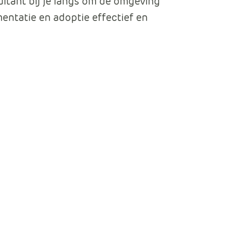
ultant bij je langs om de omgeving
Data en analyse
mentatie en adoptie effectief en
Beheren van de Microsoft Cloud
Digitaal ondertekenen
Werkprocessen automatiseren