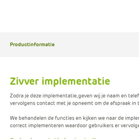
Productinformatie
B
e
r
e
Zivver implementatie
k
e
n
Zodra je deze implementatie, geven wij je naam en te
p
vervolgens contact met je opneemt om de afspraak in 
ri
j
We behandelen de functies en kijken we naar de implem
s
correct implementeren waardoor gebruikers er vervol