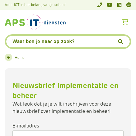
A
Voor ICT in het belang van je school
APS.Features.So
APS.Featur
Spoti
P
S
A
.
p
S
s
Zoeken:
k
.
Zoeke
i
F
p
e
Home
L
a
i
t
n
u
Nieuwsbrief implementatie en
k
r
T
beheer
e
e
s
Wat leuk dat je je wilt inschrijven voor deze
x
.
nieuwsbrief over implementatie en beheer!
t
C
o
E-mailadres
m