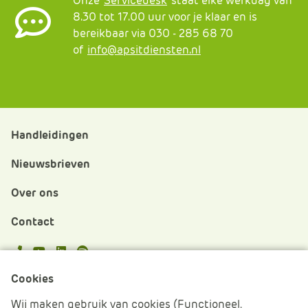
Onze
Servicedesk
staat elke werkdag van
8.30 tot 17.00 uur voor je klaar en is
bereikbaar via 030 - 285 68 70
of
info@apsitdiensten.nl
Handleidingen
Nieuwsbrieven
Over ons
Contact
APS.Features.Social.YoutubeText
APS.Features.Social.LinkedInText
Spotify
Cookies
Cookies beheren
Wij maken gebruik van cookies (Functioneel,