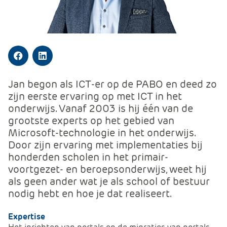
m
e
r
c
e
Facebook
LinkedIn
.
C
Jan begon als ICT-er op de PABO en deed zo
a
zijn eerste ervaring op met ICT in het
r
onderwijs. Vanaf 2003 is hij één van de
t
grootste experts op het gebied van
.
Microsoft-technologie in het onderwijs.
C
Door zijn ervaring met implementaties bij
a
honderden scholen in het primair-
r
voortgezet- en beroepsonderwijs, weet hij
t
als geen ander wat je als school of bestuur
T
nodig hebt en hoe je dat realiseert.
i
t
Expertise
l