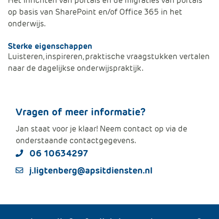
Het inrichten van portals en de migraties van portals
e
op basis van SharePoint en/of Office 365 in het
onderwijs.
Sterke eigenschappen
Luisteren, inspireren, praktische vraagstukken vertalen
naar de dagelijkse onderwijspraktijk.
Vragen of meer informatie?
Jan staat voor je klaar! Neem contact op via de
onderstaande contactgegevens.
06 10634297
j.ligtenberg@apsitdiensten.nl