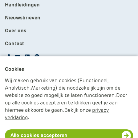
Handleidingen
Nieuwsbrieven
Over ons
Contact
APS.Features.Social.YoutubeText
APS.Features.Social.LinkedInText
Spotify
Cookies
Cookies beheren
Wij maken gebruik van cookies (Functioneel,
Analytisch, Marketing) die noodzakelijk zijn om de
Cookie verklaring
website zo goed mogelijk te laten functioneren. Door
op alle cookies accepteren te klikken geef je aan
Algemene voorwaarden
hiermee akkoord te gaan. Bekijk onze
privacy
verklaring
.
Disclaimer & Privacy
© 2026 APS IT-diensten - Alle rechten voorbehouden
Alle cookies accepteren