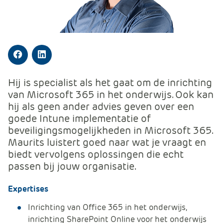
m
e
r
c
e
Facebook
LinkedIn
.
C
Hij is specialist als het gaat om de inrichting
a
van Microsoft 365 in het onderwijs. Ook kan
r
hij als geen ander advies geven over een
t
goede Intune implementatie of
.
beveiligingsmogelijkheden in Microsoft 365.
C
Maurits luistert goed naar wat je vraagt en
a
biedt vervolgens oplossingen die echt
r
passen bij jouw organisatie.
t
T
Expertises
i
t
Inrichting van Office 365 in het onderwijs,
l
inrichting SharePoint Online voor het onderwijs