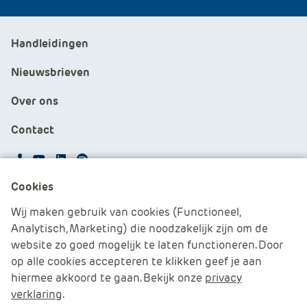
Handleidingen
Nieuwsbrieven
Over ons
Contact
APS.Features.Social.YoutubeText
APS.Features.Social.LinkedInText
Spotify
Cookies
Cookies beheren
Wij maken gebruik van cookies (Functioneel,
Analytisch, Marketing) die noodzakelijk zijn om de
Cookie verklaring
website zo goed mogelijk te laten functioneren. Door
op alle cookies accepteren te klikken geef je aan
Algemene voorwaarden
hiermee akkoord te gaan. Bekijk onze
privacy
verklaring
.
Disclaimer & Privacy