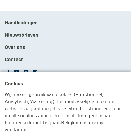
Handleidingen
Nieuwsbrieven
Over ons
Contact
APS.Features.Social.YoutubeText
APS.Features.Social.LinkedInText
Spotify
Cookies
Cookies beheren
Wij maken gebruik van cookies (Functioneel,
Analytisch, Marketing) die noodzakelijk zijn om de
Cookie verklaring
website zo goed mogelijk te laten functioneren. Door
op alle cookies accepteren te klikken geef je aan
Algemene voorwaarden
hiermee akkoord te gaan. Bekijk onze
privacy
verklaring
.
Disclaimer & Privacy