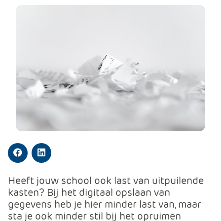
m
e
r
c
e
.
C
a
r
t
.
C
a
r
Facebook
LinkedIn
t
Heeft jouw school ook last van uitpuilende
T
kasten? Bij het digitaal opslaan van
i
gegevens heb je hier minder last van, maar
t
sta je ook minder stil bij het opruimen
l