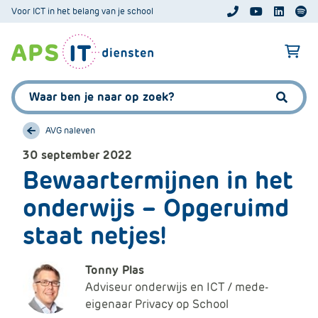
A
Voor ICT in het belang van je school
APS.Features.So
APS.Featur
Spoti
P
S
A
.
p
S
s
Zoeken:
k
.
Zoeke
i
F
p
AVG naleven
e
L
a
30 september 2022
i
t
Bewaartermijnen in het
n
u
k
onderwijs – Opgeruimd
r
T
e
staat netjes!
e
s
x
.
t
Tonny Plas
C
Adviseur onderwijs en ICT / mede-
o
eigenaar Privacy op School
m