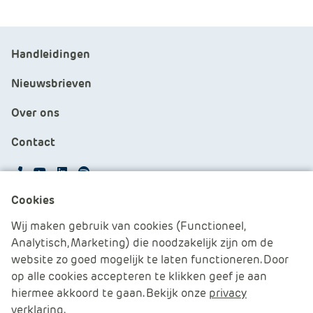
Handleidingen
Nieuwsbrieven
Over ons
Contact
APS.Features.Social.YoutubeText
APS.Features.Social.LinkedInText
Spotify
Cookies
Cookies beheren
Wij maken gebruik van cookies (Functioneel,
Analytisch, Marketing) die noodzakelijk zijn om de
Cookie verklaring
website zo goed mogelijk te laten functioneren. Door
op alle cookies accepteren te klikken geef je aan
Algemene voorwaarden
hiermee akkoord te gaan. Bekijk onze
privacy
verklaring
.
Disclaimer & Privacy