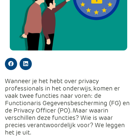
m
e
r
c
e
.
C
a
r
Facebook
LinkedIn
t
.
Wanneer je het hebt over privacy
C
professionals in het onderwijs, komen er
a
vaak twee functies naar voren: de
r
Functionaris Gegevensbescherming (FG) en
t
de Privacy Officer (PO). Maar waarin
T
verschillen deze functies? Wie is waar
i
precies verantwoordelijk voor? We leggen
t
het je uit.
l