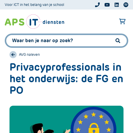
A
Voor ICT in het belang van je school
APS.Features.So
APS.Featur
Spoti
P
S
A
.
p
S
s
Zoeken:
k
.
Zoeke
i
F
p
AVG naleven
e
L
Privacyprofessionals in
a
i
t
het onderwijs: de FG en
n
u
k
r
PO
T
e
e
s
x
.
t
C
o
m