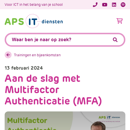
A
Voor ICT in het belang van je school
APS.Features.So
APS.Featur
Spoti
P
S
A
.
p
S
s
Zoeken:
k
.
Zoeke
i
F
p
e
Trainingen en bijeenkomsten
L
a
i
13 februari 2024
t
n
Aan de slag met
u
k
r
Multifactor
T
e
e
s
Authenticatie (MFA)
x
.
t
C
o
m