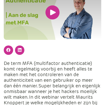
m
e
r
Speel
c
de
e
.
video
C
af
a
r
t
Facebook
LinkedIn
.
De term MFA (multifactor authenticatie)
C
komt regelmatig voorbij en heeft alles te
a
maken met het controleren van de
r
authenticiteit van een gebruiker op meer
t
dan één manier. Super belangrijk en eigenlijk
T
onmisbaar wanneer je het hackers moeilijk
i
wilt maken. In dit webinar vertelt Maurits
t
Knoppert je welke mogelijkheden er zijn bij
l