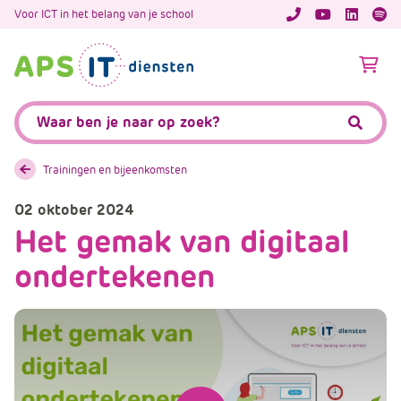
A
Voor ICT in het belang van je school
APS.Features.So
APS.Featur
Spoti
P
S
A
.
p
S
s
Zoeken:
k
.
Zoeke
i
F
p
e
Trainingen en bijeenkomsten
L
a
i
02 oktober 2024
t
n
Het gemak van digitaal
u
k
r
ondertekenen
T
e
e
s
x
.
t
C
o
m