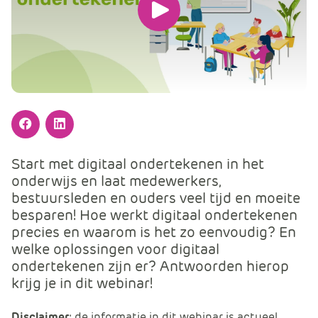
m
Speel
e
r
de
c
video
e
.
af
C
a
Facebook
LinkedIn
r
t
Start met digitaal ondertekenen in het
.
onderwijs en laat medewerkers,
C
bestuursleden en ouders veel tijd en moeite
a
besparen! Hoe werkt digitaal ondertekenen
r
precies en waarom is het zo eenvoudig? En
t
welke oplossingen voor digitaal
T
ondertekenen zijn er? Antwoorden hierop
i
krijg je in dit webinar!
t
l
Disclaimer
: de informatie in dit webinar is actueel