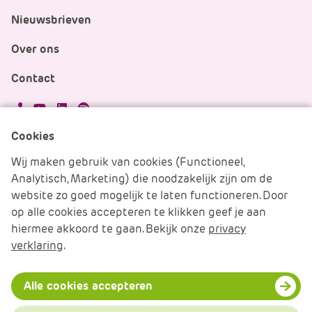
Nieuwsbrieven
Over ons
Contact
APS.Features.Social.YoutubeText
APS.Features.Social.LinkedInText
Spotify
Cookies
Cookies beheren
Wij maken gebruik van cookies (Functioneel,
Analytisch, Marketing) die noodzakelijk zijn om de
Cookie verklaring
website zo goed mogelijk te laten functioneren. Door
op alle cookies accepteren te klikken geef je aan
Algemene voorwaarden
hiermee akkoord te gaan. Bekijk onze
privacy
verklaring
.
Disclaimer & Privacy
© 2026 APS IT-diensten - Alle rechten voorbehouden
Alle cookies accepteren