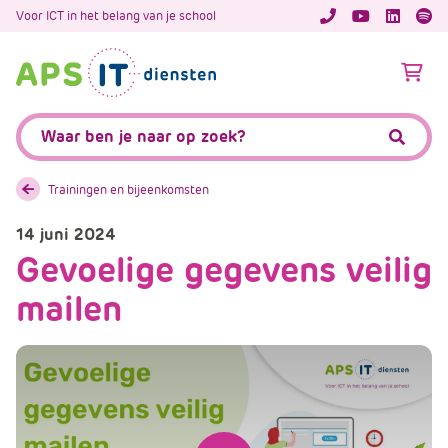
A
Voor ICT in het belang van je school
APS.Features.So
APS.Featur
Spoti
P
S
A
.
p
S
s
Zoeken:
k
.
Zoeke
i
F
p
e
Trainingen en bijeenkomsten
L
a
i
14 juni 2024
t
n
Gevoelige gegevens veilig
u
k
r
mailen
T
e
e
s
x
.
t
C
o
m