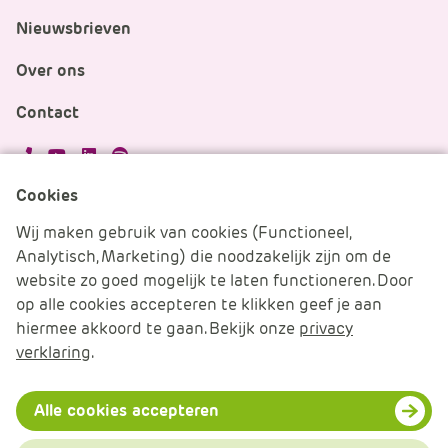
Nieuwsbrieven
Over ons
Contact
APS.Features.Social.YoutubeText
APS.Features.Social.LinkedInText
Spotify
Cookies
Cookies beheren
Wij maken gebruik van cookies (Functioneel,
Analytisch, Marketing) die noodzakelijk zijn om de
Cookie verklaring
website zo goed mogelijk te laten functioneren. Door
op alle cookies accepteren te klikken geef je aan
Algemene voorwaarden
hiermee akkoord te gaan. Bekijk onze
privacy
verklaring
.
Disclaimer & Privacy
© 2026 APS IT-diensten - Alle rechten voorbehouden
Alle cookies accepteren