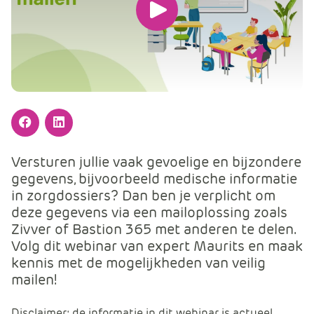
m
Speel
e
r
de
c
video
e
.
af
C
a
Facebook
LinkedIn
r
t
Versturen jullie vaak gevoelige en bijzondere
.
gegevens, bijvoorbeeld medische informatie
C
in zorgdossiers? Dan ben je verplicht om
a
deze gegevens via een mailoplossing zoals
r
Zivver of Bastion 365 met anderen te delen.
t
Volg dit webinar van expert Maurits en maak
T
kennis met de mogelijkheden van veilig
i
mailen!
t
l
Disclaimer: de informatie in dit webinar is actueel