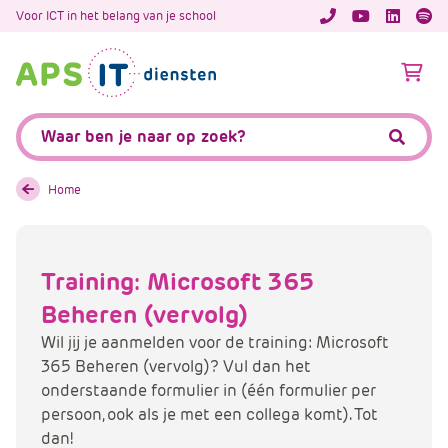
A
Voor ICT in het belang van je school
APS.Features.So
APS.Featur
Spoti
P
S
A
.
p
S
s
Zoeken:
k
.
Zoeke
i
F
p
e
Home
L
a
i
t
n
u
Training: Microsoft 365
k
r
T
Beheren (vervolg)
e
e
s
Wil jij je aanmelden voor de training: Microsoft
x
.
365 Beheren (vervolg)? Vul dan het
t
C
onderstaande formulier in (één formulier per
o
persoon, ook als je met een collega komt). Tot
m
dan!