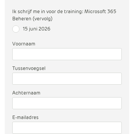
m
e
Ik schrijf me in voor de training: Microsoft 365
r
Beheren (vervolg)
c
15 juni 2026
e
.
Voornaam
C
a
r
t
Tussenvoegsel
.
C
a
Achternaam
r
t
T
i
E-mailadres
t
l