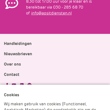
8.30 tot 17.00 uur voor je klaar en is
bereikbaar via 030 - 285 68 70
of
info@apsitdiensten.nl
Handleidingen
Nieuwsbrieven
Over ons
Contact
APS.Features.Social.YoutubeText
APS.Features.Social.LinkedInText
Spotify
Cookies
Cookies beheren
Wij maken gebruik van cookies (Functioneel,
Analytisch, Marketing) die noodzakelijk zijn om de