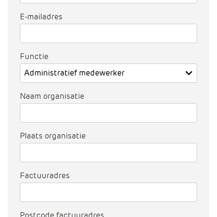
e
E-mailadres
Functie
Naam organisatie
Plaats organisatie
Factuuradres
Postcode factuuradres