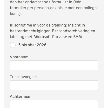
m
dan het onderstaande formulier in (één
e
formulier per persoon, ook als je met een collega
r
komt).
c
e
Ik schrijf me in voor de training: Inzicht in
.
bestandmachtigingen, Bestandsarchivering en
C
labeling met Microsoft Purview en SAM
a
5 oktober 2026
r
t
Voornaam
.
C
a
Tussenvoegsel
r
t
T
i
Achternaam
t
l