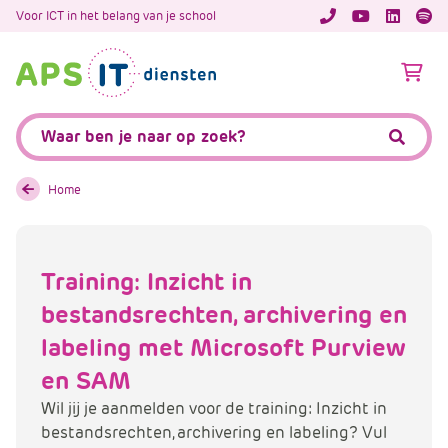
A
Voor ICT in het belang van je school
APS.Features.So
APS.Featur
Spoti
P
S
A
.
p
S
s
Zoeken:
k
.
Zoeke
i
F
p
e
Home
L
a
i
t
n
u
Training: Inzicht in
k
r
T
bestandsrechten, archivering en
e
e
s
labeling met Microsoft Purview
x
.
en SAM
t
C
o
Wil jij je aanmelden voor de training: Inzicht in
m
bestandsrechten, archivering en labeling? Vul