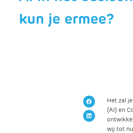
kun je ermee?
Het zal j
Facebook
(AI) en C
ontwikkel
LinkedIn
wij tot n