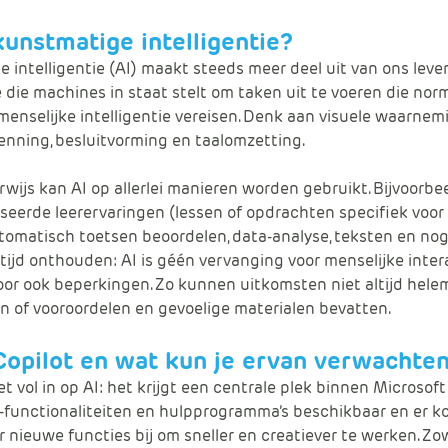
kunstmatige intelligentie?
 intelligentie (AI) maakt steeds meer deel uit van ons leven
 die machines in staat stelt om taken uit te voeren die nor
enselijke intelligentie vereisen. Denk aan visuele waarnemi
nning, besluitvorming en taalomzetting.
rwijs kan AI op allerlei manieren worden gebruikt. Bijvoorbe
seerde leerervaringen (lessen of opdrachten specifiek voor
automatisch toetsen beoordelen, data-analyse, teksten en nog
altijd onthouden: AI is géén vervanging voor menselijke inter
or ook beperkingen. Zo kunnen uitkomsten niet altijd hele
jn of vooroordelen en gevoelige materialen bevatten.
Copilot en wat kun je ervan verwachte
t vol in op AI: het krijgt een centrale plek binnen Microsoft 
AI-functionaliteiten en hulpprogramma’s beschikbaar en er 
 nieuwe functies bij om sneller en creatiever te werken. Zow