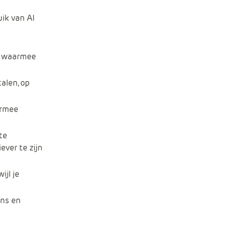
ik van AI
n waarmee
alen, op
armee
te
ever te zijn
ijl je
ens en