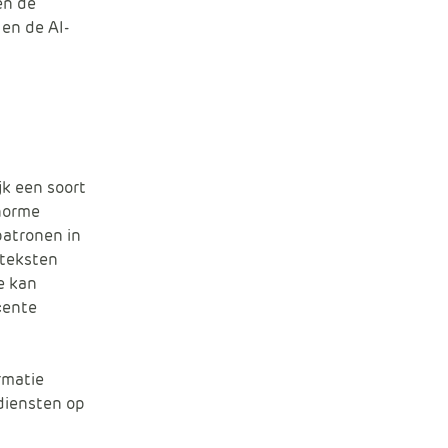
en de
 en de AI-
jk een soort
norme
patronen in
 teksten
e kan
cente
rmatie
diensten op