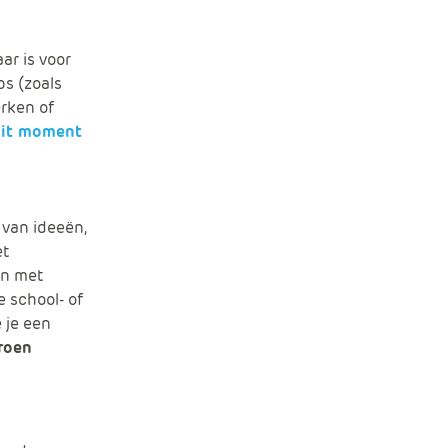
ar is voor
ps (zoals
erken of
dit moment
 van ideeën,
et
en met
 school- of
 je een
roen