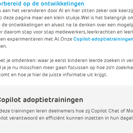
rbereid op de ontwikkelingen
s aan het veranderen door AI en hier zitten zeker ook keerzij
p deze pagina maar een klein stukje. Wel is het belangrijk om
 de ontwikkelingen en alvast na te denken over een mogelij
eer daarom stap voor stap medewerkers, leerkrachten en leer
aten experimenteren met AI. Onze
Copilot-adoptietraininge
pen.
t je omdenken: waar je eerst kinderen leerde zoeken in ve
l je je nu misschien meer gaan focussen op hoe zo’n zoekm
omt en hoe je hier de juiste informatie uit krijgt.
Copilot adoptietrainingen
deze trainingen leren deelnemers hoe zij Copilot Chat of Mi
ilot verantwoord en efficiënt kunnen inzetten in hun dagel