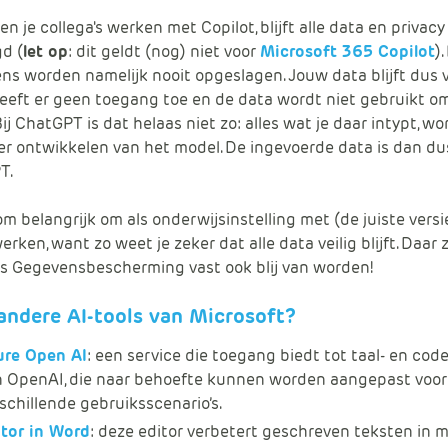
en je collega's werken met Copilot, blijft alle data en privacy
d (
let op
: dit geldt (nog) niet voor
Microsoft 365 Copilot
).
s worden namelijk nooit opgeslagen. Jouw data blijft dus v
eeft er geen toegang toe en de data wordt niet gebruikt o
Bij ChatGPT is dat helaas niet zo: alles wat je daar intypt, w
der ontwikkelen van het model. De ingevoerde data is dan d
T.
om belangrijk om als onderwijsinstelling met (de juiste versi
erken, want zo weet je zeker dat alle data veilig blijft. Daar 
s Gegevensbescherming vast ook blij van worden!
 andere AI-tools van Microsoft?
ure Open AI
: een service die toegang biedt tot taal- en co
n OpenAI, die naar behoefte kunnen worden aangepast voor
schillende gebruiksscenario’s.
itor in Word
: deze editor verbetert geschreven teksten in 