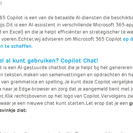
!
65 Copilot
is een van de betaalde AI-diensten die beschikba
js. Dit is een AI-assistent in verschillende Microsoft 365-ap
 en Excel) en die je helpt efficiënter en strategischer te w
e voeren. Echter, wij adviseren om Microsoft 365 Copilot
op
an te schaffen
.
l al kunt gebruiken? Copilot Chat!
t is een AI-gestuurde chatbot die je helpt bij het genereren
van teksten, maken van samenvattingen en opdrachten én h
 van grammatica en spelling. Je kunt deze Copilot vergelijk
 naar je Edge-browser en zorg dat je aangemeld bent met je
. Klik rechtsbovenin op het logo van Copilot. Vervolgens zie
 waar je een nieuwe chat kunt starten. Let erop dat je een
g
svinkje ziet: