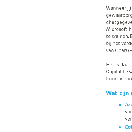
Wanneer jij 
gewaarborg
chatgegeven
Microsoft h
te trainen. 
bij het ver
van ChatGP
Het is daar
Copilot te w
Functionari
Wat zijn
Az
va
ver
Ed