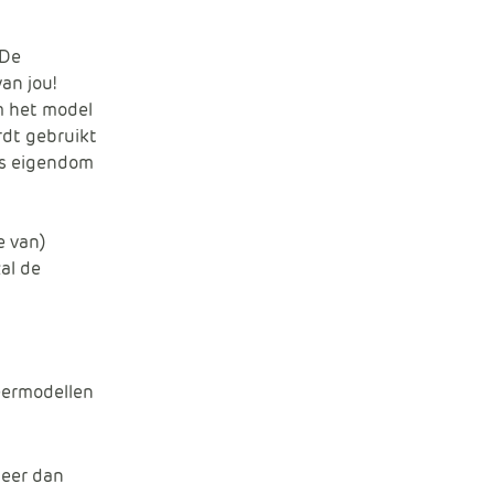
 De
an jou!
m het model
ordt gebruikt
us eigendom
e van)
zal de
deermodellen
meer dan