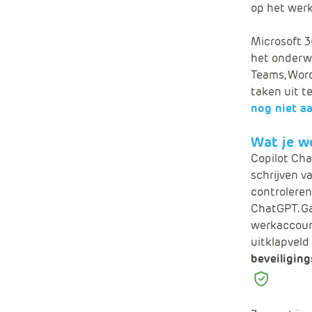
op het werk
Microsoft 3
het onderwi
Teams, Word
taken uit t
nog niet a
Wat je we
Copilot Cha
schrijven 
controleren
ChatGPT. Ga
werkaccount
uitklapveld
beveiliging