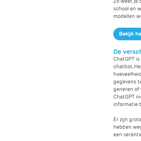
Zo weet je 
school en w
modellen wo
Bekijk h
De versc
ChatGPT is 
chatbot. He
hoeveelheid
gegevens te
generen of 
ChatGPT nie
informatie 
Er zijn gro
hebben weg
een verant