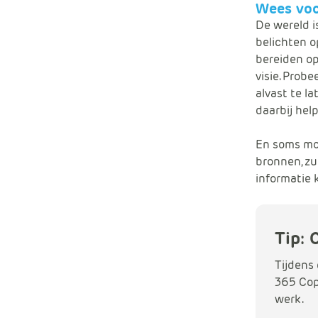
Wees voo
De wereld i
belichten o
bereiden op
visie. Prob
alvast te l
daarbij hel
En soms moe
bronnen, zu
informatie k
Tip: 
Tijdens 
365 Cop
werk.