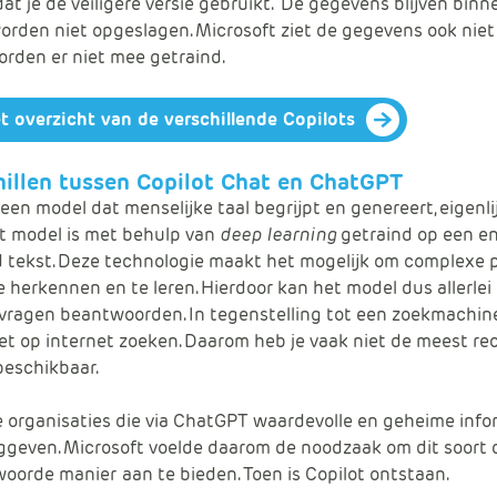
dat je de veiligere versie gebruikt. De gegevens blijven binn
orden niet opgeslagen. Microsoft ziet de gegevens ook niet
rden er niet mee getraind.
et overzicht van de verschillende Copilots
hillen tussen Copilot Chat en ChatGPT
een model dat menselijke taal begrijpt en genereert, eigenli
t model is met behulp van
deep learning
getraind op een e
 tekst. Deze technologie maakt het mogelijk om complexe 
 herkennen en te leren. Hierdoor kan het model dus allerlei
vragen beantwoorden. In tegenstelling tot een zoekmachin
t op internet zoeken. Daarom heb je vaak niet de meest re
beschikbaar.
te organisaties die via ChatGPT waardevolle en geheime info
geven. Microsoft voelde daarom de noodzaak om dit soort 
woorde manier
aan te bieden. Toen is Copilot ontstaan.