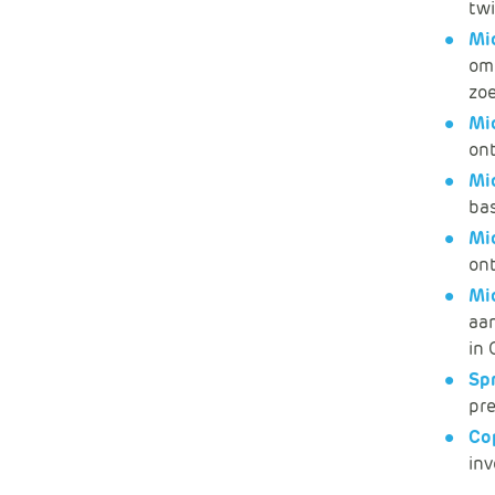
twi
Mi
om 
zoe
Mi
ont
Mic
bas
Mi
ont
Mic
aan
in 
Sp
pre
Co
in