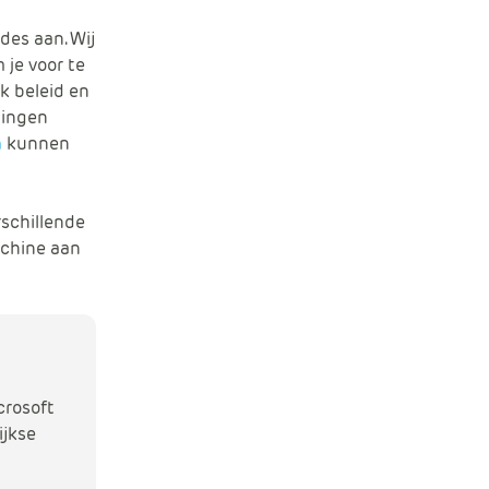
des aan. Wij
 je voor te
k beleid en
lingen
n
kunnen
rschillende
achine aan
crosoft
ijkse