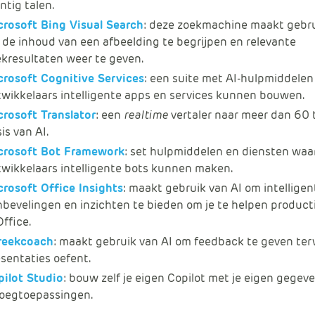
ntig talen.
crosoft Bing Visual Search
: deze zoekmachine maakt gebru
de inhoud van een afbeelding te begrijpen en relevante
kresultaten weer te geven.
crosoft Cognitive Services
: een suite met AI-hulpmiddele
wikkelaars intelligente apps en services kunnen bouwen.
rosoft Translator
: een
realtime
vertaler naar meer dan 60 t
is van AI.
crosoft Bot Framework
: set hulpmiddelen en diensten wa
wikkelaars intelligente bots kunnen maken.
rosoft Office Insights
: maakt gebruik van AI om intelligen
bevelingen en inzichten te bieden om je te helpen producti
Office.
reekcoach
: maakt gebruik van AI om feedback te geven terw
sentaties oefent.
pilot Studio
: bouw zelf je eigen Copilot met je eigen gegev
voegtoepassingen.