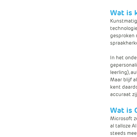
Wat is 
Kunstmatige
technologie
gesproken m
spraakherke
In het onde
gepersonali
leerling), 
Maar blijf 
kent daardo
accuraat zi
Wat is 
Microsoft ze
al talloze 
steeds meer