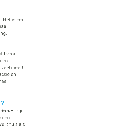
e
. Het is een
maal
ng,
eld voor
 een
 veel meer!
actie en
maal
n?
365. Er zijn
komen
el thuis als