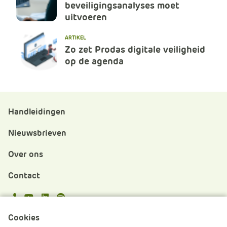
beveiligingsanalyses moet
uitvoeren
ARTIKEL
Zo zet Prodas digitale veiligheid
op de agenda
Handleidingen
Nieuwsbrieven
Over ons
Contact
APS.Features.Social.YoutubeText
APS.Features.Social.LinkedInText
Spotify
Cookies