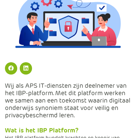
m
e
r
c
e
.
C
a
r
t
Facebook
LinkedIn
.
C
Wij als APS IT-diensten zijn deelnemer van
a
het IBP-platform. Met dit platform werken
r
we samen aan een toekomst waarin digitaal
t
onderwijs synoniem staat voor veilig en
T
privacybeschermd leren.
i
t
Wat is het IBP Platform?
l
Het IBP-platform bundelt krachten en kennis van