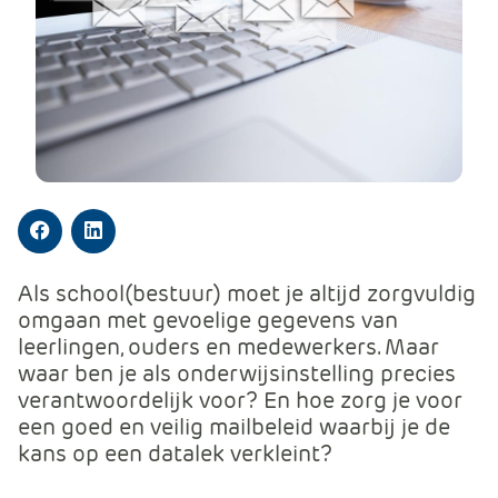
m
e
r
c
e
.
C
a
r
Facebook
LinkedIn
t
.
Als school(bestuur) moet je altijd zorgvuldig
C
omgaan met gevoelige gegevens van
a
leerlingen, ouders en medewerkers. Maar
r
waar ben je als onderwijsinstelling precies
t
verantwoordelijk voor? En hoe zorg je voor
T
een goed en veilig mailbeleid waarbij je de
i
kans op een datalek verkleint?
t
l