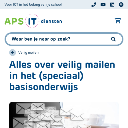
A
Voor ICT in het belang van je school
APS.Features.So
APS.Featur
Spoti
P
S
A
.
p
S
s
Zoeken:
k
.
Zoeke
i
F
p
Veilig mailen
e
L
Alles over veilig mailen
a
i
t
in het (speciaal)
n
u
k
r
basisonderwijs
T
e
e
s
x
.
t
C
o
m