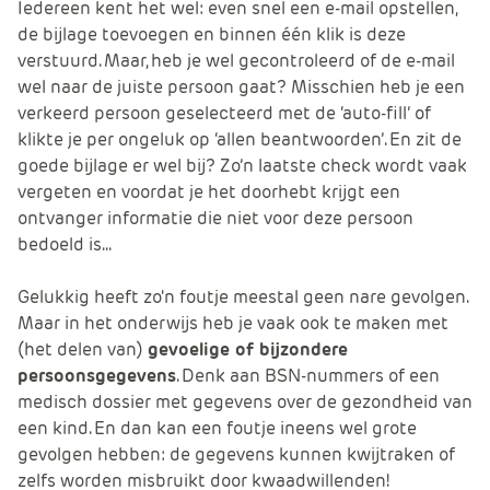
Iedereen kent het wel: even snel een e-mail opstellen,
e
de bijlage toevoegen en binnen één klik is deze
verstuurd. Maar, heb je wel gecontroleerd of de e-mail
wel naar de juiste persoon gaat? Misschien heb je een
verkeerd persoon geselecteerd met de ‘auto-fill’ of
klikte je per ongeluk op ‘allen beantwoorden’. En zit de
goede bijlage er wel bij? Zo’n laatste check wordt vaak
vergeten en voordat je het doorhebt krijgt een
ontvanger informatie die niet voor deze persoon
bedoeld is...
Gelukkig heeft zo'n foutje meestal geen nare gevolgen.
Maar in het onderwijs heb je vaak ook te maken met
(het delen van)
gevoelige of bijzondere
persoonsgegevens
. Denk aan BSN-nummers of een
medisch dossier met gegevens over de gezondheid van
een kind. En dan kan een foutje ineens wel grote
gevolgen hebben: de gegevens kunnen kwijtraken of
zelfs worden misbruikt door kwaadwillenden!