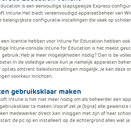
Education is een eenvoudige stapsgewijze Express-configur
oft Intune. Het biedt vereenvoudigd apparaatbeheer van W
 belangrijkste configuratie-instellingen die vaak op schol
 een licentie hebben voor Intune for Education hebben oo
edige Intune-console. Intune for Education is het meest gesc
g gebruik. Heb je meer mogelijkheden nodig? Dan is de volle
beter. In de volledige versie kun je namelijk apparaten beher
r opties omtrent beleidsinstellingen mogelijk. Je kan deze 
igen voorkeur inrichten.
ten gebruiksklaar maken
oft Intune is het niet meer nodig om als beheerder een ap
ebruiksklaar te maken. Vooraf zet je (bijna) alle gewenste 
t een medewerker direct kan inloggen met zijn of haar schoo
start de pc op en installeert op de achtergrond alles wat je