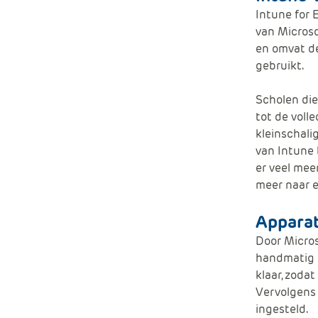
Intune for 
van Micros
en omvat de
gebruikt.
Scholen die
tot de voll
kleinschali
van Intune 
er veel mee
meer naar e
Appara
Door Micros
handmatig g
klaar, zoda
Vervolgens 
ingesteld.