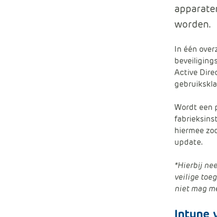
apparate
worden.
In één over
beveiliging
Active Dire
gebruikskla
Wordt een p
fabrieksins
hiermee zod
update.
*Hierbij ne
veilige toe
niet mag me
Intune 