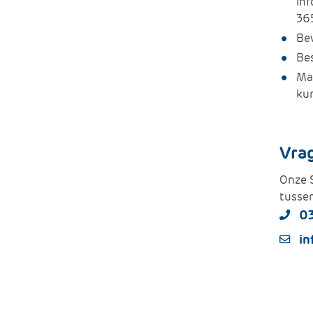
in
36
Bev
Bes
Ma
kun
Vra
Onze S
tussen
0
in