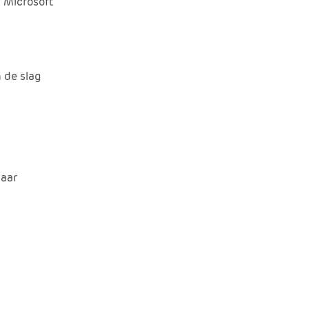
 Microsoft
 de slag
baar