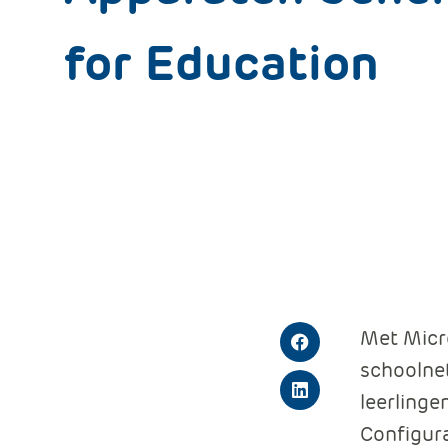
for Education
Met Micro
Facebook
schoolne
leerlinge
LinkedIn
Configura