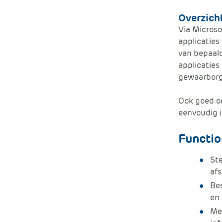
Overzich
Via Microso
applicaties
van bepaald
applicaties 
gewaarborgd
Ook goed om
eenvoudig i
Functio
Ste
afs
Be
en 
Me