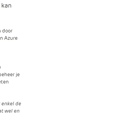
e
 kan
n door
an Azure
e
beheer je
eten
t enkel de
at wel en