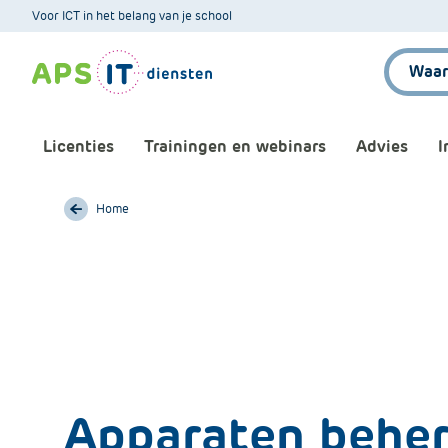
A
Voor ICT in het belang van je school
P
Zoeken:
S
.
S
k
Licenties
Trainingen en webinars
Advies
I
i
p
L
Home
Aankomende webinars
Infor
i
n
Webinars terugkijken
Bewu
k
T
Trainingen
Micr
e
x
Bijeenkomsten
Onze 
t
Apparaten beher
Maatwerk
Onze 