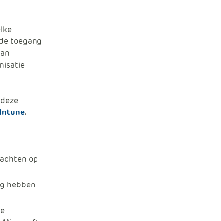
elke
k de toegang
van
nisatie
 deze
 Intune
.
rachten op
ng hebben
de