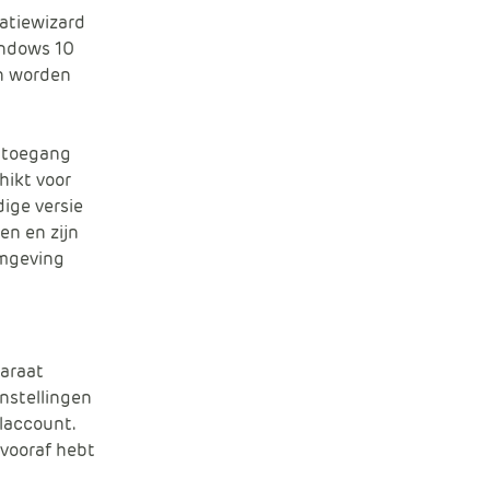
atiewizard
indows 10
en worden
k toegang
hikt voor
dige versie
en en zijn
omgeving
paraat
instellingen
laccount.
 vooraf hebt