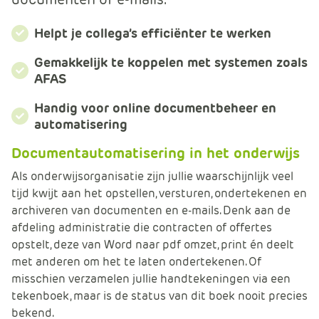
m
e
Helpt je collega’s efficiënter te werken
r
c
Gemakkelijk te koppelen met systemen zoals
e
AFAS
.
Handig voor online documentbeheer en
C
automatisering
a
r
Documentautomatisering in het onderwijs
t
.
Als onderwijsorganisatie zijn jullie waarschijnlijk veel
C
tijd kwijt aan het opstellen, versturen, ondertekenen en
a
archiveren van documenten en e-mails. Denk aan de
r
afdeling administratie die contracten of offertes
t
opstelt, deze van Word naar pdf omzet, print én deelt
T
met anderen om het te laten ondertekenen. Of
i
misschien verzamelen jullie handtekeningen via een
t
tekenboek, maar is de status van dit boek nooit precies
l
bekend.