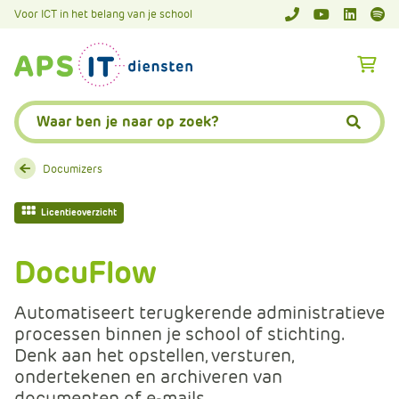
A
Voor ICT in het belang van je school
APS.Features.So
APS.Featur
Spoti
P
S
A
.
p
S
s
Zoeken:
k
.
Zoeke
i
F
p
e
Documizers
L
a
i
t
Licentieoverzicht
n
u
k
r
DocuFlow
T
e
e
s
Automatiseert terugkerende administratieve
x
.
processen binnen je school of stichting.
t
C
Denk aan het opstellen, versturen,
o
ondertekenen en archiveren van
m
documenten of e-mails.