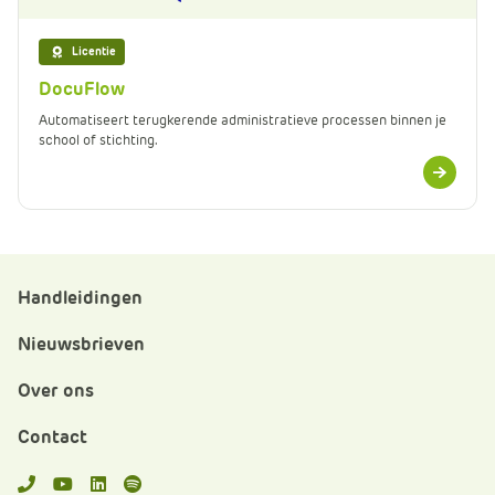
Licentie
DocuFlow
Automatiseert terugkerende administratieve processen binnen je
school of stichting.
Meer
informatie
Handleidingen
Nieuwsbrieven
Over ons
Contact
APS.Features.Social.YoutubeText
APS.Features.Social.LinkedInText
Spotify