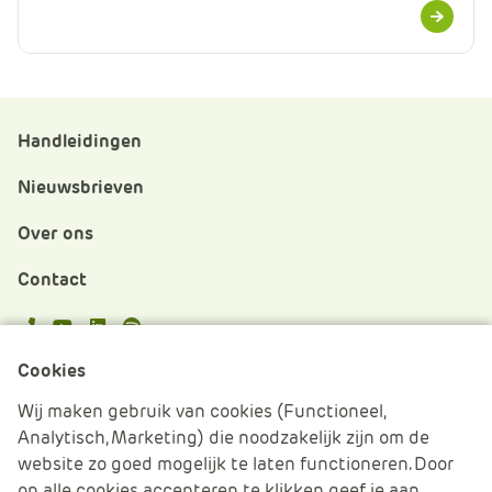
Meer
informatie
Handleidingen
Nieuwsbrieven
Over ons
Contact
APS.Features.Social.YoutubeText
APS.Features.Social.LinkedInText
Spotify
Cookies
Cookies beheren
Wij maken gebruik van cookies (Functioneel,
Analytisch, Marketing) die noodzakelijk zijn om de
Cookie verklaring
website zo goed mogelijk te laten functioneren. Door
op alle cookies accepteren te klikken geef je aan