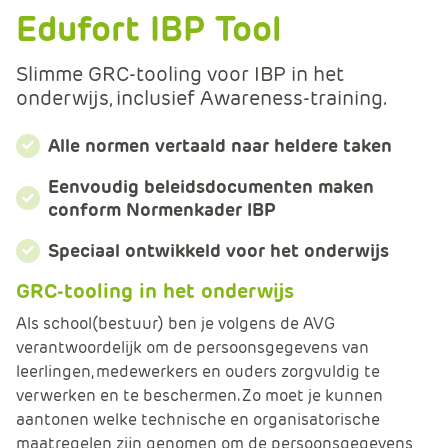
m
Edufort IBP Tool
e
r
Slimme GRC-tooling voor IBP in het
c
onderwijs, inclusief Awareness-training.
e
.
Alle normen vertaald naar heldere taken
C
a
Eenvoudig beleidsdocumenten maken
r
conform Normenkader IBP
t
.
Speciaal ontwikkeld voor het onderwijs
C
GRC-tooling in het onderwijs
a
r
Als school(bestuur) ben je volgens de AVG
t
verantwoordelijk om de persoonsgegevens van
T
leerlingen, medewerkers en ouders zorgvuldig te
i
verwerken en te beschermen. Zo moet je kunnen
t
aantonen welke technische en organisatorische
l
maatregelen zijn genomen om de persoonsgegevens