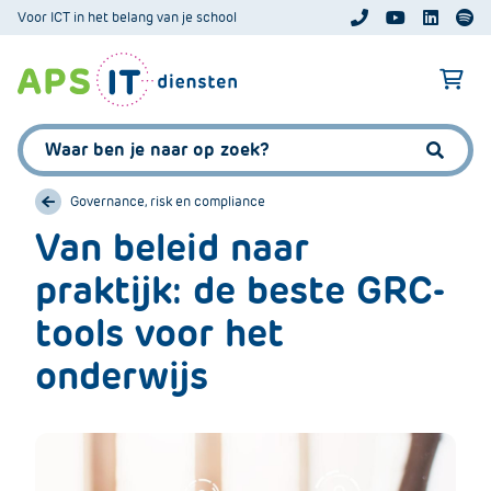
A
Voor ICT in het belang van je school
APS.Features.So
APS.Featur
Spoti
P
S
A
.
p
S
s
Zoeken:
k
.
Zoeke
i
F
p
Governance, risk en compliance
e
L
Van beleid naar
a
i
t
praktijk: de beste GRC-
n
u
k
r
tools voor het
T
e
e
onderwijs
s
x
.
t
C
o
m