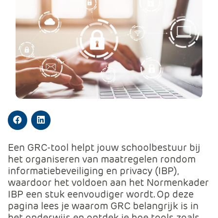
m
e
r
c
e
.
C
a
r
t
.
Facebook
LinkedIn
C
a
Een GRC-tool helpt jouw schoolbestuur bij
r
het organiseren van maatregelen rondom
t
informatiebeveiliging en privacy (IBP),
T
waardoor het voldoen aan het Normenkader
i
IBP een stuk eenvoudiger wordt. Op deze
t
pagina lees je waarom GRC belangrijk is in
l
het onderwijs en ontdek je hoe tools zoals