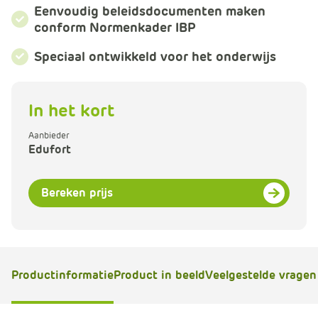
m
Eenvoudig beleidsdocumenten maken
e
conform Normenkader IBP
r
Speciaal ontwikkeld voor het onderwijs
c
e
.
In het kort
C
a
Aanbieder
r
Edufort
t
.
C
Bereken prijs
a
r
t
T
Productinformatie
Product in beeld
Veelgestelde vragen
i
t
l