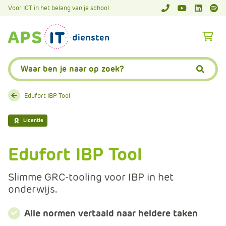
A
Voor ICT in het belang van je school
APS.Features.So
APS.Featur
Spoti
P
S
A
.
p
S
s
Zoeken:
k
.
Zoeke
i
F
p
e
Edufort IBP Tool
L
a
i
t
Licentie
n
u
k
r
Edufort IBP Tool
T
e
e
s
Slimme GRC-tooling voor IBP in het
x
.
onderwijs.
t
C
o
Alle normen vertaald naar heldere taken
m