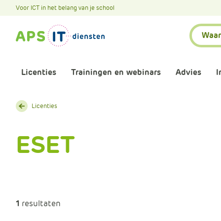
A
Voor ICT in het belang van je school
P
Zoeken:
S
.
S
k
Licenties
Trainingen en webinars
Advies
I
i
p
L
Aankomende webinars
Infor
Licenties
i
n
Webinars terugkijken
Bewu
ESET
k
T
Trainingen
Micr
e
x
Bijeenkomsten
Onze 
t
1
resultaten
Maatwerk
Onze 