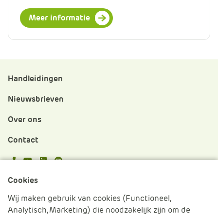
Meer informatie
Handleidingen
Nieuwsbrieven
Over ons
Contact
APS.Features.Social.YoutubeText
APS.Features.Social.LinkedInText
Spotify
Cookies
Cookies beheren
Wij maken gebruik van cookies (Functioneel,
Analytisch, Marketing) die noodzakelijk zijn om de
Cookie verklaring