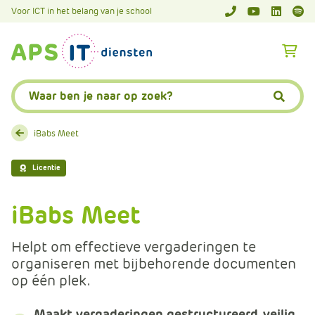
A
Voor ICT in het belang van je school
APS.Features.So
APS.Featur
Spoti
P
S
A
.
p
S
s
Zoeken:
k
.
Zoeke
i
F
p
e
iBabs Meet
L
a
i
t
Licentie
n
u
k
r
iBabs Meet
T
e
e
s
Helpt om effectieve vergaderingen te
x
.
organiseren met bijbehorende documenten
t
C
op één plek.
o
m
Maakt vergaderingen gestructureerd, veilig,