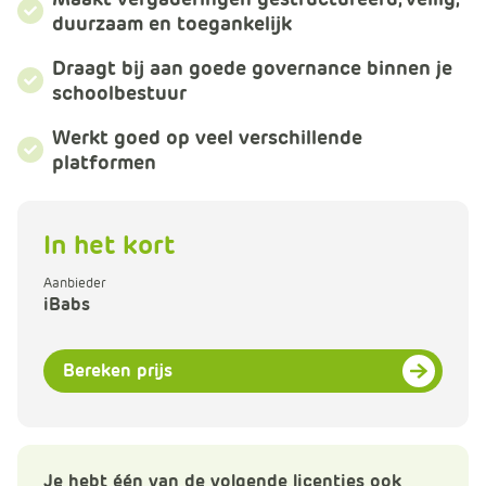
m
duurzaam en toegankelijk
e
r
Draagt bij aan goede governance binnen je
c
schoolbestuur
e
Werkt goed op veel verschillende
.
platformen
C
a
r
In het kort
t
.
Aanbieder
C
iBabs
a
r
Bereken prijs
t
T
i
t
l
Je hebt één van de volgende licenties ook