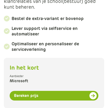
klantrelaties van je school(bestuur) goed
m
kunt beheren.
e
r
Bestel de extra-variant er bovenop
c
e
Lever support via selfservice en
.
automatiseer
C
a
Optimaliseer en personaliseer de
r
serviceverlening
t
.
C
In het kort
a
Aanbieder
r
Microsoft
t
T
i
Bereken prijs
t
l