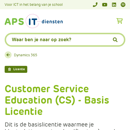
A
Voor ICT in het belang van je school
APS.Features.So
APS.Featur
Spoti
P
S
A
.
p
S
s
Zoeken:
k
.
Zoeke
i
F
p
e
Dynamics 365
L
a
i
t
Licentie
n
u
k
r
Customer Service
T
e
e
Education (CS) - Basis
s
x
.
Licentie
t
C
o
Dit is de basislicentie waarmee je
m