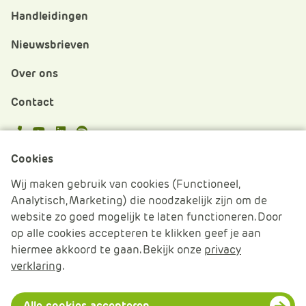
Handleidingen
Nieuwsbrieven
Over ons
Contact
APS.Features.Social.YoutubeText
APS.Features.Social.LinkedInText
Spotify
Cookies
Cookies beheren
Wij maken gebruik van cookies (Functioneel,
Analytisch, Marketing) die noodzakelijk zijn om de
Cookie verklaring
website zo goed mogelijk te laten functioneren. Door
op alle cookies accepteren te klikken geef je aan
Algemene voorwaarden
hiermee akkoord te gaan. Bekijk onze
privacy
verklaring
.
Disclaimer & Privacy
© 2026 APS IT-diensten - Alle rechten voorbehouden
Alle cookies accepteren