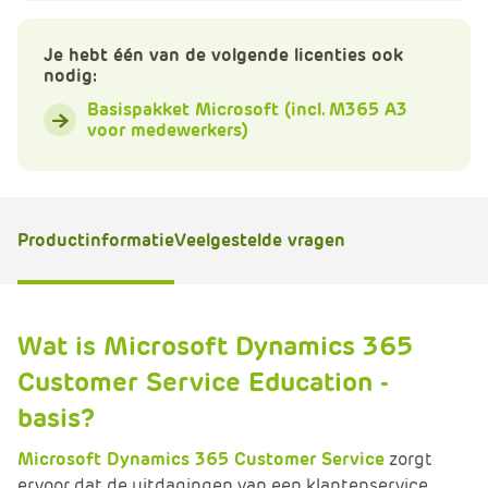
e
Je hebt één van de volgende licenties ook
nodig:
Basispakket Microsoft (incl. M365 A3
voor medewerkers)
Productinformatie
Veelgestelde vragen
Wat is Microsoft Dynamics 365
Customer Service Education -
basis?
Microsoft Dynamics 365 Customer Service
zorgt
ervoor dat de uitdagingen van een klantenservice