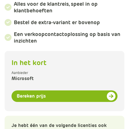
m
Alles voor de klantreis, speel in op
e
klantbehoeften
r
Bestel de extra-variant er bovenop
c
e
Een verkoopcontactoplossing op basis van
.
inzichten
C
a
r
In het kort
t
.
Aanbieder
C
Microsoft
a
r
Bereken prijs
t
T
i
t
Je hebt één van de volgende licenties ook
l