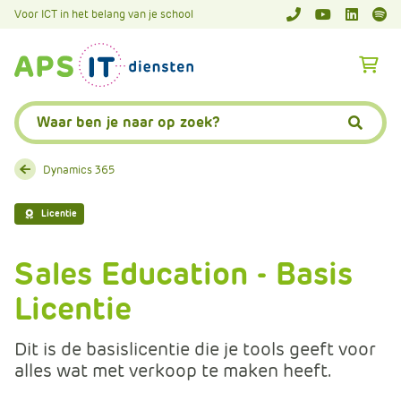
A
Voor ICT in het belang van je school
APS.Features.So
APS.Featur
Spoti
P
S
A
.
p
S
s
Zoeken:
k
.
Zoeke
i
F
p
e
Dynamics 365
L
a
i
t
Licentie
n
u
k
r
Sales Education - Basis
T
e
e
Licentie
s
x
.
t
C
Dit is de basislicentie die je tools geeft voor
o
alles wat met verkoop te maken heeft.
m