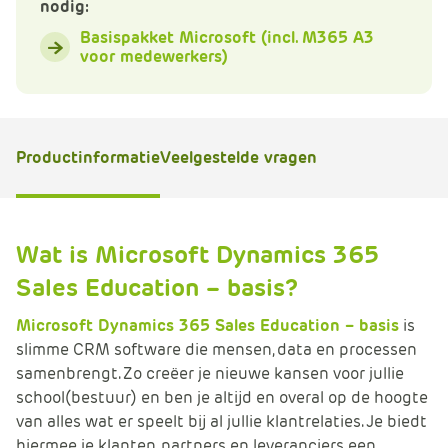
nodig:
e
Basispakket Microsoft (incl. M365 A3
voor medewerkers)
Productinformatie
Veelgestelde vragen
Wat is Microsoft Dynamics 365
Sales Education – basis?
Microsoft Dynamics 365 Sales Education – basis
is
slimme CRM software die mensen, data en processen
samenbrengt. Zo creëer je nieuwe kansen voor jullie
school(bestuur) en ben je altijd en overal op de hoogte
van alles wat er speelt bij al jullie klantrelaties. Je biedt
hiermee je klanten, partners en leveranciers een