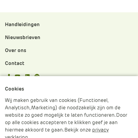
Handleidingen
Nieuwsbrieven
Over ons
Contact
APS.Features.Social.YoutubeText
APS.Features.Social.LinkedInText
Spotify
Cookies
Cookies beheren
Wij maken gebruik van cookies (Functioneel,
Analytisch, Marketing) die noodzakelijk zijn om de
Cookie verklaring
website zo goed mogelijk te laten functioneren. Door
op alle cookies accepteren te klikken geef je aan
Algemene voorwaarden
hiermee akkoord te gaan. Bekijk onze
privacy
verklaring
.
Disclaimer & Privacy