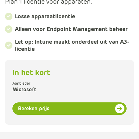
Plan 1 licentie voor apparaten.
m
e
Losse apparaatlicentie
r
c
Alleen voor Endpoint Management beheer
e
.
Let op: Intune maakt onderdeel uit van A3-
C
licentie
a
r
t
In het kort
.
C
Aanbieder
Microsoft
a
r
t
Bereken prijs
T
i
t
l