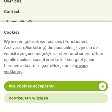
Over ons
Contact
APS.Features.Social.YoutubeText
APS.Features.Social.LinkedInText
Spotify
Cookies
Cookies beheren
Wij maken gebruik van cookies (Functioneel,
Analytisch, Marketing) die noodzakelijk zijn om de
Cookie verklaring
website zo goed mogelijk te laten functioneren. Door
op alle cookies accepteren te klikken geef je aan
Algemene voorwaarden
hiermee akkoord te gaan. Bekijk onze
privacy
verklaring
.
Disclaimer & Privacy
© 2026 APS IT-diensten - Alle rechten voorbehouden
Alle cookies accepteren
Voorkeuren wijzigen
Menu