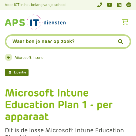
A
Voor ICT in het belang van je school
APS.Features.So
APS.Featur
Spoti
P
S
A
.
p
S
s
Zoeken:
k
.
Zoeke
i
F
p
e
Microsoft Intune
L
a
i
t
Licentie
n
u
k
r
Microsoft Intune
T
e
e
Education Plan 1 - per
s
x
.
apparaat
t
C
o
Dit is de losse Microsoft Intune Education
m