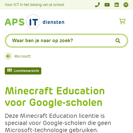
A
Voor ICT in het belang van je school
APS.Features.So
APS.Featur
Spoti
P
S
A
.
p
S
s
Zoeken:
k
.
Zoeke
i
F
p
e
Microsoft
L
a
i
t
Licentieoverzicht
n
u
k
r
Minecraft Education
T
e
e
voor Google-scholen
s
x
.
t
C
Deze Minecraft Education licentie is
o
speciaal voor Google-scholen die geen
m
Microsoft-technologie gebruiken.