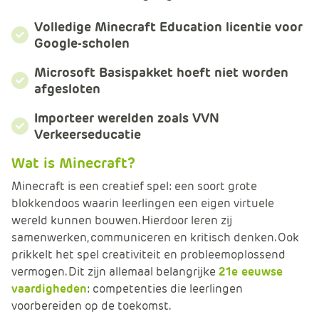
m
e
Volledige Minecraft Education licentie voor
r
Google-scholen
c
Microsoft Basispakket hoeft niet worden
e
afgesloten
.
C
Importeer werelden zoals VVN
a
Verkeerseducatie
r
t
Wat is Minecraft?
.
Minecraft is een creatief spel: een soort grote
C
blokkendoos waarin leerlingen een eigen virtuele
a
wereld kunnen bouwen. Hierdoor leren zij
r
samenwerken, communiceren en kritisch denken. Ook
t
prikkelt het spel creativiteit en probleemoplossend
T
vermogen. Dit zijn allemaal belangrijke
21e eeuwse
i
vaardigheden
: competenties die leerlingen
t
voorbereiden op de toekomst.
l