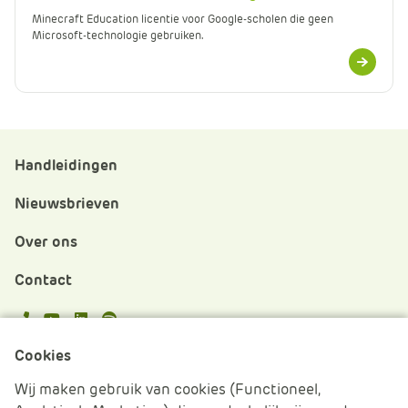
Minecraft Education licentie voor Google-scholen die geen
Microsoft-technologie gebruiken.
Meer
informatie
Handleidingen
Nieuwsbrieven
Over ons
Contact
APS.Features.Social.YoutubeText
APS.Features.Social.LinkedInText
Spotify
Cookies
Cookies beheren
Wij maken gebruik van cookies (Functioneel,