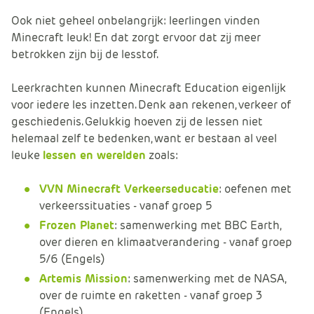
e
Ook niet geheel onbelangrijk: leerlingen vinden
Minecraft leuk! En dat zorgt ervoor dat zij meer
betrokken zijn bij de lesstof.
Leerkrachten kunnen Minecraft Education eigenlijk
voor iedere les inzetten. Denk aan rekenen, verkeer of
geschiedenis. Gelukkig hoeven zij de lessen niet
helemaal zelf te bedenken, want er bestaan al veel
leuke
lessen en werelden
zoals:
VVN Minecraft Verkeerseducatie
: oefenen met
verkeerssituaties - vanaf groep 5
Frozen Planet
: samenwerking met BBC Earth,
over dieren en klimaatverandering - vanaf groep
5/6 (Engels)
Artemis Mission
: samenwerking met de NASA,
over de ruimte en raketten - vanaf groep 3
(Engels)