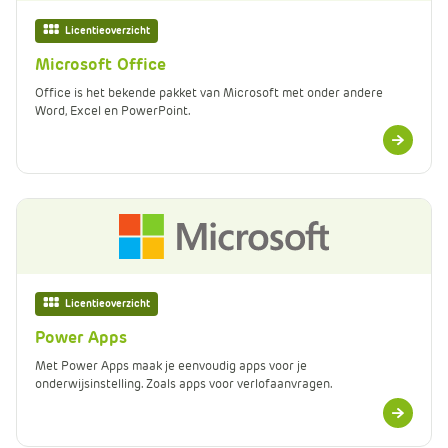
e
Licentieoverzicht
Microsoft Office
Office is het bekende pakket van Microsoft met onder andere
Word, Excel en PowerPoint.
Meer
informatie
Licentieoverzicht
Power Apps
Met Power Apps maak je eenvoudig apps voor je
onderwijsinstelling. Zoals apps voor verlofaanvragen.
Meer
informatie