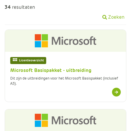
m
34
resultaten
e
r
Zoeken
c
e
.
C
a
r
Licentieoverzicht
t
Microsoft Basispakket - uitbreiding
.
Dit zijn de uitbreidingen voor het Microsoft Basispakket (inclusief
C
A3).
a
Meer
r
informatie
t
T
i
t
l