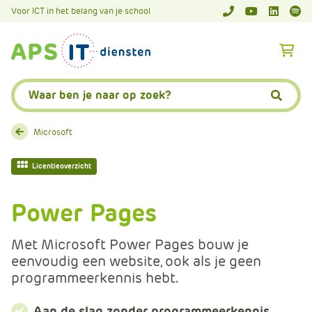
A
Voor ICT in het belang van je school
APS.Features.So
APS.Featur
Spoti
P
S
A
.
p
S
s
Zoeken:
k
.
Zoeke
i
F
p
e
Microsoft
L
a
i
t
Licentieoverzicht
n
u
k
r
Power Pages
T
e
e
s
Met Microsoft Power Pages bouw je
x
.
eenvoudig een website, ook als je geen
t
C
programmeerkennis hebt.
o
m
Aan de slag zonder programmeerkennis