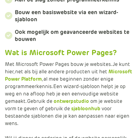
m
e
Bouw een basiswebsite via een wizard-
r
sjabloon
c
Ook mogelijk om geavanceerde websites te
e
bouwen
.
C
Wat is Microsoft Power Pages?
a
r
Met Microsoft Power Pages bouw je websites. Je kunt
t
hier, net als bij alle andere producten uit het
Microsoft
.
Power Platform
, al mee beginnen zonder enige
C
programmeerkennis. Een wizard-sjabloon helpt je op
a
weg en na afloop heb je een eenvoudige website
r
gemaakt. Gebruik de
ontwerpstudio
om je website
t
vorm te geven of gebruik de
sjabloonhub
voor
T
bestaande sjablonen die je kan aanpassen naar eigen
i
wens.
t
l