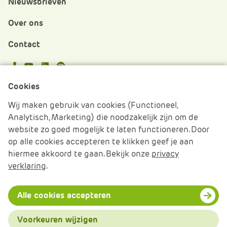
Nieuwsbrieven
Over ons
Contact
APS.Features.Social.YoutubeText
APS.Features.Social.LinkedInText
Spotify
Cookies
Cookies beheren
Wij maken gebruik van cookies (Functioneel,
Analytisch, Marketing) die noodzakelijk zijn om de
Cookie verklaring
website zo goed mogelijk te laten functioneren. Door
op alle cookies accepteren te klikken geef je aan
Algemene voorwaarden
hiermee akkoord te gaan. Bekijk onze
privacy
verklaring
.
Disclaimer & Privacy
© 2026 APS IT-diensten - Alle rechten voorbehouden
Alle cookies accepteren
Voorkeuren wijzigen