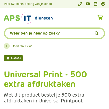
A
Voor ICT in het belang van je school
APS.Features.So
APS.Featur
Spoti
P
S
A
.
p
S
s
Zoeken:
k
.
Zoeke
i
F
p
e
Universal Print
L
a
i
t
Licentie
n
u
k
r
Universal Print - 500
T
e
e
extra afdruktaken
s
x
.
t
C
Met dit product bestel je 500 extra
o
afdruktaken in Universal Printpool.
m