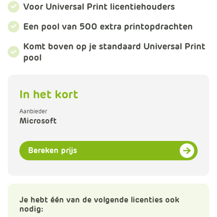
m
Voor Universal Print licentiehouders
e
Een pool van 500 extra printopdrachten
r
c
Komt boven op je standaard Universal Print
e
pool
.
C
a
In het kort
r
t
Aanbieder
.
Microsoft
C
a
Bereken prijs
r
t
T
i
Je hebt één van de volgende licenties ook
t
nodig:
l