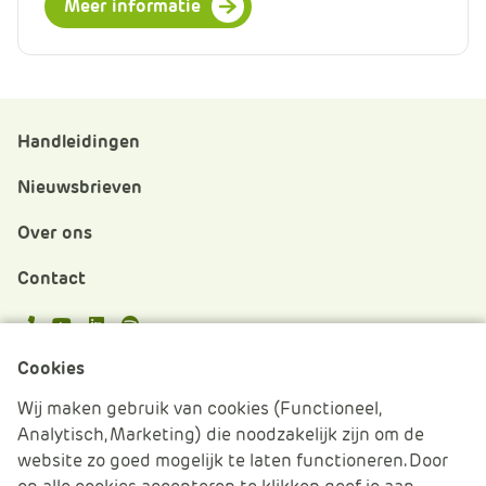
Meer informatie
Handleidingen
Nieuwsbrieven
Over ons
Contact
APS.Features.Social.YoutubeText
APS.Features.Social.LinkedInText
Spotify
Cookies
Cookies beheren
Wij maken gebruik van cookies (Functioneel,
Analytisch, Marketing) die noodzakelijk zijn om de
Cookie verklaring
website zo goed mogelijk te laten functioneren. Door