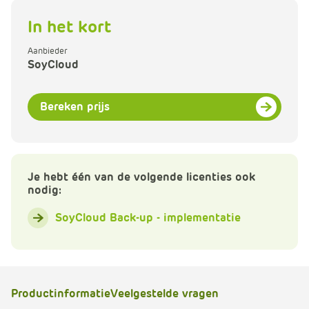
e
In het kort
Aanbieder
SoyCloud
Bereken prijs
Je hebt één van de volgende licenties ook
nodig:
SoyCloud Back-up - implementatie
Productinformatie
Veelgestelde vragen