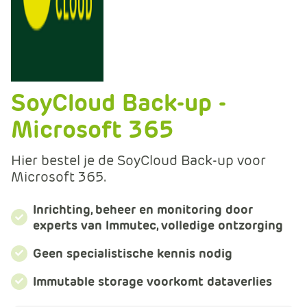
m
e
r
c
e
.
SoyCloud Back-up -
C
a
Microsoft 365
r
t
Hier bestel je de SoyCloud Back-up voor
.
Microsoft 365.
C
a
Inrichting, beheer en monitoring door
r
experts van Immutec, volledige ontzorging
t
T
Geen specialistische kennis nodig
i
Immutable storage voorkomt dataverlies
t
l